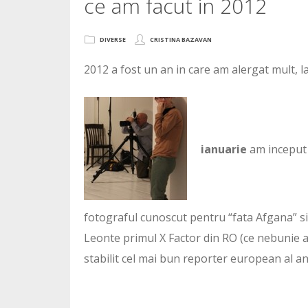
ce am facut in 2012
DIVERSE
CRISTINA BAZAVAN
2012 a fost un an in care am alergat mult, la
ianuarie
am inceput 
fotograful cunoscut pentru “fata Afgana” s
Leonte primul X Factor din RO (ce nebunie a 
stabilit cel mai bun reporter european al a