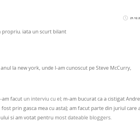
21.12.2
 propriu. iata un scurt bilant
anul la new york, unde l-am cunoscut pe Steve McCurry,
i-am facut
un interviu cu el
; m-am bucurat ca a cistigat Andre
fost prin gasca mea cu asta); am facut parte din juriul care 
nului si am votat pentru
most dateable bloggers.