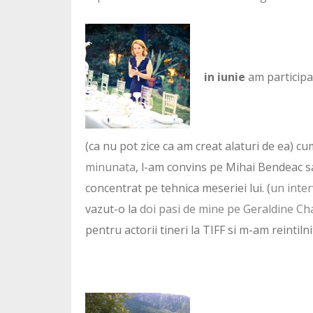
in iunie
am participat
(ca nu pot zice ca am creat alaturi de ea) c
minunata
, l-am convins pe Mihai Bendeac sa
concentrat pe tehnica meseriei lui. (
un inter
vazut-o la
doi pasi de mine pe Geraldine Cha
pentru actorii tineri la TIFF si m-am reintiln