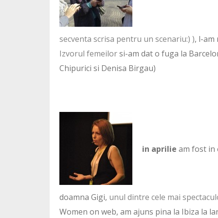
secventa scrisa pentru un scenariu:) )
, l-am
Izvorul femeilor
si-am dat o fuga la Barcelon
Chipurici si Denisa Birgau)
in aprilie
am fost in 
doamna Gigi,
unul dintre cele mai spectacul
Women on web, am ajuns pina la Ibiza la la