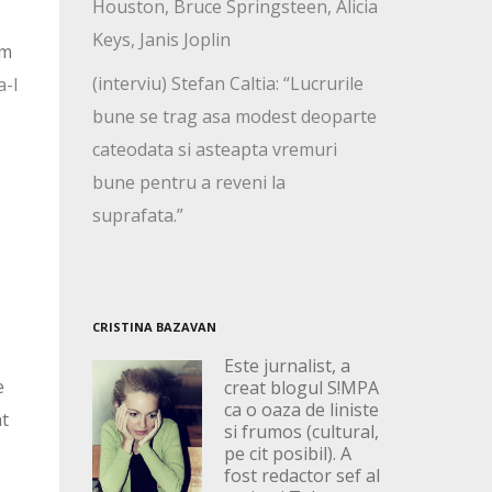
Houston, Bruce Springsteen, Alicia
Keys, Janis Joplin
am
(interviu) Stefan Caltia: “Lucrurile
a-l
bune se trag asa modest deoparte
cateodata si asteapta vremuri
bune pentru a reveni la
suprafata.”
CRISTINA BAZAVAN
Este jurnalist, a
e
creat blogul S!MPA
ca o oaza de liniste
at
si frumos (cultural,
pe cit posibil). A
fost redactor sef al