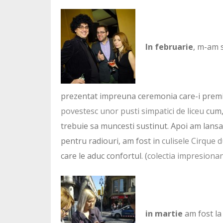
In februarie
, m-am s
prezentat impreuna ceremonia care-i premia p
povestesc unor pusti simpatici de liceu
cum, 
trebuie sa muncesti sustinut. Apoi am lansa
pentru radiouri, am fost in
culisele Cirque d
care le aduc confortul. (
colectia impresionan
in martie
am fost la 