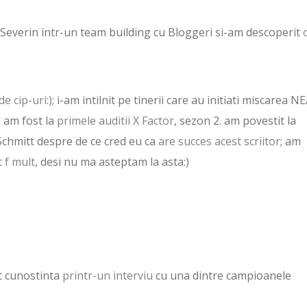
 Severin intr-un team building cu Bloggeri si-am descoperit
e cip-uri:)
; i-am intilnit pe tinerii care au initiati miscarea 
, am fost la
primele auditii X Factor
, sezon 2. am povestit la
 Schmitt despre de ce cred eu ca
are succes acest scriitor
; am
t f mult
, desi nu ma asteptam la asta:)
t cunostinta
printr-un interviu
cu una dintre campioanele