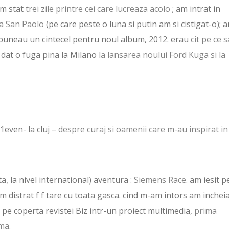
am stat
trei zile printre cei care lucreaza acolo
; am intrat in
sa San Paolo
(pe care peste o luna si putin am si cistigat-o); 
ompuneau un cintecel pentru noul album, 2012. erau
cit pe ce s
 dat o fuga pina la Milano
la lansarea noului Ford Kuga si la
1even- la cluj –
despre curaj si oamenii care m-au inspirat in
ta, la nivel international) aventura :
Siemens Race
. am iesit p
am distrat f f tare cu toata gasca. cind m-am intors am inchei
t pe coperta revistei Biz intr-un proiect multimedia,
prima
ma.