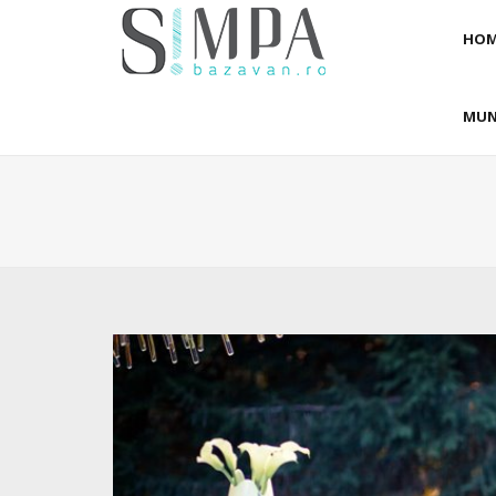
HOM
MUN