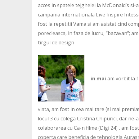
acces in spatele tejghelei la McDonald’s si-
campania internationala
Live Inspire Intes
fost la repetitii Vama si am asistat cind c
porecleasca,
in faza de lucru, “bazavan”; am
tirgul de design
in mai
am vorbit la 1
viata
, am fost in cea mai tare (si mai premia
locul 3 cu colega Cristina Chipurici, dar ne-
colaborarea cu Ca-n filme (Digi 24) , am fos
coperta care beneficia de tehnologia Auras