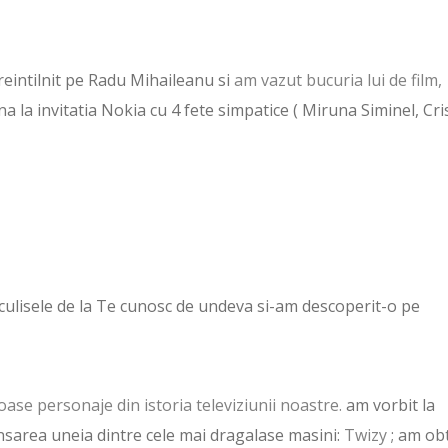
 reintilnit pe Radu Mihaileanu si
am vazut bucuria lui de film,
a la invitatia Nokia cu 4 fete simpatice ( Miruna Siminel, Cri
culisele de la Te cunosc de undeva si-am descoperit-o pe
oase personaje din istoria televiziunii noastre.
am vorbit la
nsarea uneia dintre cele mai dragalase masini:
Twizy
; am ob