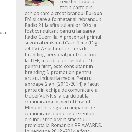
revistei Tabu, a
facut parte din
echipa care a creat brandul Europa
FM si care a formatat si rebranduit
Radio 21 la sfirsitul anilor ‘90 si a
fost consultant pentru lansarea
ora
Radio Guerrilla. A prezentat primul
sezon al emisiunii Ca-n filme (Digi
24 TV). A sustinut un curs de
branding personal pentru actori,
la TIFF, in cadrul proiectului "10
pentru film", este consultant in
branding & promotion pentru
artisti, industria media. Pentru
aproape 2 ani (2013-2014) a facut
parte din echipa de comunicare a
trupei VUNK si a participat la
comunicarea proiectul Orasul
Minunilor, singura campanie de
comunicare a unui reprezentant
din industria divertismentului
premiata la Romanian PR AWARDS.
In perioada 2012 -2014 a fost