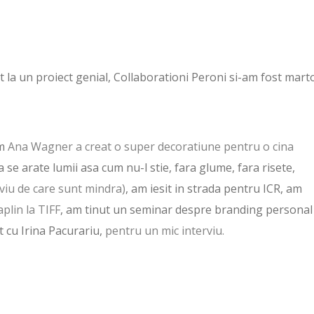
 la un proiect genial, Collaborationi Peroni si-am fost mart
um
Ana Wagner a creat o super decoratiune pentru o cina
 se arate lumii asa cum nu-l stie, fara glume, fara risete,
viu de care sunt mindra)
, am iesit in strada pentru ICR, am
plin la TIFF
, am tinut un seminar despre branding personal
it cu Irina Pacurariu,
pentru un mic interviu.