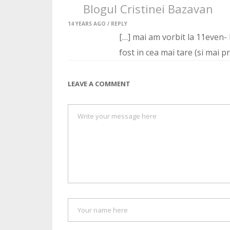
Blogul Cristinei Bazavan
14 YEARS AGO /
REPLY
[…] mai am vorbit la 11even- l
fost in cea mai tare (si mai p
LEAVE A COMMENT