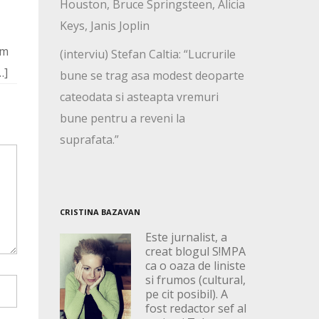
Houston, Bruce Springsteen, Alicia
Keys, Janis Joplin
am
(interviu) Stefan Caltia: “Lucrurile
…]
bune se trag asa modest deoparte
cateodata si asteapta vremuri
bune pentru a reveni la
suprafata.”
CRISTINA BAZAVAN
Este jurnalist, a
creat blogul S!MPA
ca o oaza de liniste
si frumos (cultural,
pe cit posibil). A
fost redactor sef al