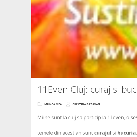
11Even Cluj: curaj si buc
MUNCA MEA
CRISTINA BAZAVAN
Miine sunt la cluj sa particip la 11even, o s
temele din acest an sunt
curajul
si
bucuria