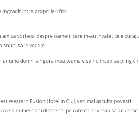
gradit intre propriile-i frici.
a am sa vorbesc despre oameni care m-au invatat ce e curajul
isnuiti sa le vedem.
un anume domn. singura mea teama e sa nu incep sa pling ci
 Best Western Fusion Hotel in Cluj. veti mai asculta povesti
(ca sa numesc doi dintre cei pe care chiar vreau sa-i cunosc 