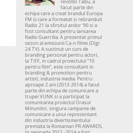
revistei Tabu, a
facut parte din
echipa care a creat brandul Europa
FM si care a formatat si rebranduit
Radio 21 la sfirsitul anilor ‘90 si a
fost consultant pentru lansarea
Radio Guerrilla. A prezentat primul
sezon al emisiunii Ca-n filme (Digi
24 TV). A sustinut un curs de
branding personal pentru actori,
la TIFF, in cadrul proiectului "10
pentru film", este consultant in
branding & promotion pentru
artisti, industria media. Pentru
aproape 2 ani (2013-2014) a facut
parte din echipa de comunicare a
trupei VUNK si a participat la
comunicarea proiectul Orasul
Minunilor, singura campanie de
comunicare a unui reprezentant
din industria divertismentului
premiata la Romanian PR AWARDS.
In perioada 2012 -2014 a fost