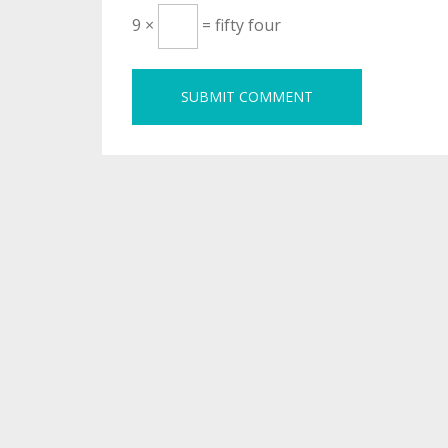
9 ×
= fifty four