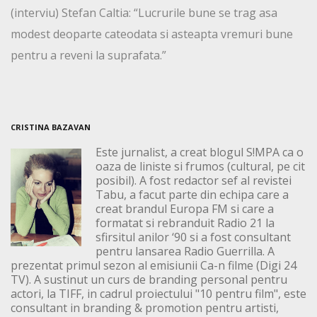
(interviu) Stefan Caltia: “Lucrurile bune se trag asa
modest deoparte cateodata si asteapta vremuri bune
pentru a reveni la suprafata.”
CRISTINA BAZAVAN
Este jurnalist, a creat blogul S!MPA ca o
oaza de liniste si frumos (cultural, pe cit
posibil). A fost redactor sef al revistei
Tabu, a facut parte din echipa care a
creat brandul Europa FM si care a
formatat si rebranduit Radio 21 la
sfirsitul anilor ‘90 si a fost consultant
pentru lansarea Radio Guerrilla. A
prezentat primul sezon al emisiunii Ca-n filme (Digi 24
TV). A sustinut un curs de branding personal pentru
actori, la TIFF, in cadrul proiectului "10 pentru film", este
consultant in branding & promotion pentru artisti,