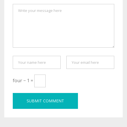
four − 1 =