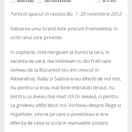
MUNCA MEA
CRISTINA BAZAVAN
20.11.2012
*articol aparut in revista Biz, 1- 20 noiembrie 2012
Valoarea unui brand este precum frumusetea: in
ochii celui care priveste.
In copilarie, cind mergeam la bunici la tara, in
vacanta de vara, ma intilneam cu doi frati care
veneau de la Bucuresti (eu am crescut in
Alexandria). Radu si Sabina erau diferiti de noi toti,
nu pentru ca erau mai bine imbracati (erau), nu
pentru ca aveau mai mult stil (si aveau), ci pentru
ca gindeau altfel decit noi. Vorbeau despre Rege si
regalitate, istoria pe care o povesteau ei era
diferita de ceea ce scria in manualele scolare.