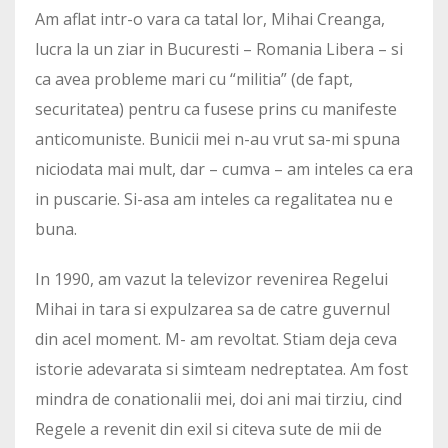
Am aflat intr-o vara ca tatal lor, Mihai Creanga,
lucra la un ziar in Bucuresti – Romania Libera – si
ca avea probleme mari cu “militia” (de fapt,
securitatea) pentru ca fusese prins cu manifeste
anticomuniste. Bunicii mei n-au vrut sa-mi spuna
niciodata mai mult, dar – cumva – am inteles ca era
in puscarie. Si-asa am inteles ca regalitatea nu e
buna.
In 1990, am vazut la televizor revenirea Regelui
Mihai in tara si expulzarea sa de catre guvernul
din acel moment. M- am revoltat. Stiam deja ceva
istorie adevarata si simteam nedreptatea. Am fost
mindra de conationalii mei, doi ani mai tirziu, cind
Regele a revenit din exil si citeva sute de mii de