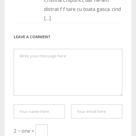
Cristina Chipurici, dar ne-am
distrat f f tare cu toata gasca. cind
[…]
LEAVE A COMMENT
2 − one =