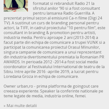
formatat si rebranduit Radio 21 la
sfirsitul anilor ‘90 si a fost consultant
pentru lansarea Radio Guerrilla. A
prezentat primul sezon al emisiunii Ca-n filme (Digi 24
TV). A sustinut un curs de branding personal pentru
actori, la TIFF, in cadrul proiectului "10 pentru film", este
consultant in branding & promotion pentru artisti,
industria media. Pentru aproape 2 ani (2013-2014) a
facut parte din echipa de comunicare a trupei VUNK si a
participat la comunicarea proiectul Orasul Minunilor,
singura campanie de comunicare a unui reprezentant
din industria divertismentului premiata la Romanian PR
AWARDS. In perioada 2012 -2014 a fost social media
coordonator al Festivalului International de teatru de la
Sibiu. Intre aprilie 2016 -aprilie 2019, a lucrat pentru
Loredana Groza in echipa de comunicare.
Owner urban,ro - prima platforma de goingout care
creeaza experiente. Speaker la conferinte nationale pe
teme legate de media, industria online, femei.
» Mai multe detalii