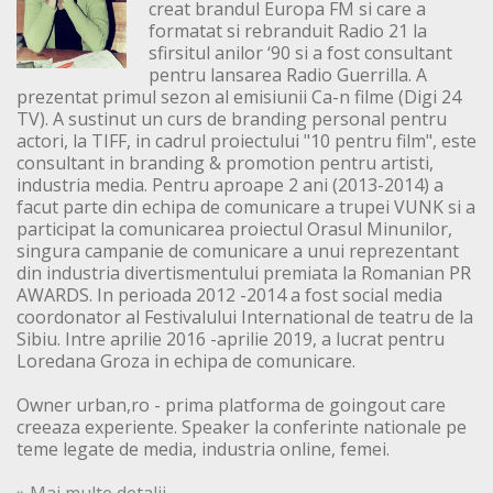
creat brandul Europa FM si care a
formatat si rebranduit Radio 21 la
sfirsitul anilor ‘90 si a fost consultant
pentru lansarea Radio Guerrilla. A
prezentat primul sezon al emisiunii Ca-n filme (Digi 24
TV). A sustinut un curs de branding personal pentru
actori, la TIFF, in cadrul proiectului "10 pentru film", este
consultant in branding & promotion pentru artisti,
industria media. Pentru aproape 2 ani (2013-2014) a
facut parte din echipa de comunicare a trupei VUNK si a
participat la comunicarea proiectul Orasul Minunilor,
singura campanie de comunicare a unui reprezentant
din industria divertismentului premiata la Romanian PR
AWARDS. In perioada 2012 -2014 a fost social media
coordonator al Festivalului International de teatru de la
Sibiu. Intre aprilie 2016 -aprilie 2019, a lucrat pentru
Loredana Groza in echipa de comunicare.
Owner urban,ro - prima platforma de goingout care
creeaza experiente. Speaker la conferinte nationale pe
teme legate de media, industria online, femei.