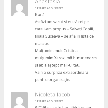
Anastasia
14 YEARS AGO /
REPLY
Bună,
Astăzi am vazut și eu că cei pe
care i-am propus – Salvați Copiii,
filiala Suceava – se află în lista de
mai sus.
Mulțumim mult Cristina,
mulțumim Xerox, mă bucur enorm
și abia aștept mail-ul tău.
Va fi o surpriză extraordinară
pentru organizație.
Nicoleta Iacob
14 YEARS AGO /
REPLY
WOW! ce veste buna!Multumim