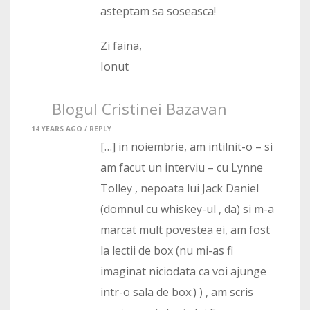
asteptam sa soseasca!
Zi faina,
Ionut
Blogul Cristinei Bazavan
14 YEARS AGO /
REPLY
[…] in noiembrie, am intilnit-o – si
am facut un interviu – cu Lynne
Tolley , nepoata lui Jack Daniel
(domnul cu whiskey-ul , da) si m-a
marcat mult povestea ei, am fost
la lectii de box (nu mi-as fi
imaginat niciodata ca voi ajunge
intr-o sala de box:) ) , am scris