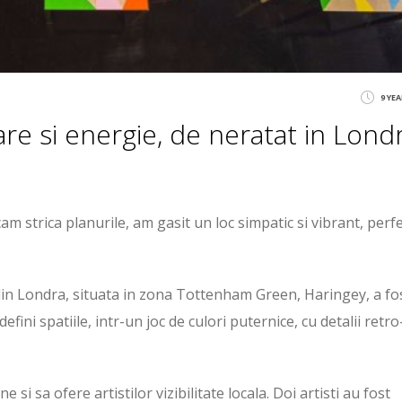
9 YE
re si energie, de neratat in Lond
m strica planurile, am gasit un loc simpatic si vibrant, perf
in Londra, situata in zona Tottenham Green, Haringey, a fo
ni spatiile, intr-un joc de culori puternice, cu detalii retro
si sa ofere artistilor vizibilitate locala. Doi artisti au fost