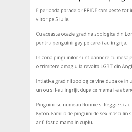
E perioada paradelor PRIDE cam peste tot in 
viitor pe 5 iulie.
Cu aceasta ocazie gradina zoologica din Lon
pentru penguinii gay pe care-i au in grija.
In zona pinguinilor sunt bannere cu mesaje 
o trimitere omagiu la revolta LGBT din Angli
Intiativa gradinii zoologice vine dupa ce in
un ou si l-au ingrijit dupa ce mama l-a aban
Pinguinii se numeau Ronnie si Reggie si au a
Kyton. Familia de pinguini de sex masculin si
ar fi fost o mama in cuplu.