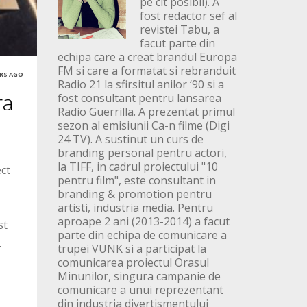
pe cit posibil). A
fost redactor sef al
revistei Tabu, a
facut parte din
echipa care a creat brandul Europa
FM si care a formatat si rebranduit
ARS AGO
Radio 21 la sfirsitul anilor ‘90 si a
ra
fost consultant pentru lansarea
Radio Guerrilla. A prezentat primul
sezon al emisiunii Ca-n filme (Digi
24 TV). A sustinut un curs de
branding personal pentru actori,
la TIFF, in cadrul proiectului "10
ect
pentru film", este consultant in
branding & promotion pentru
artisti, industria media. Pentru
aproape 2 ani (2013-2014) a facut
st
parte din echipa de comunicare a
-
trupei VUNK si a participat la
comunicarea proiectul Orasul
Minunilor, singura campanie de
comunicare a unui reprezentant
din industria divertismentului