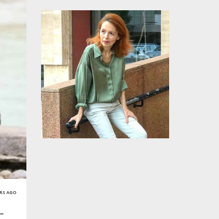
ARS AGO
–