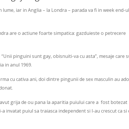
lume, iar in Anglia – la Londra – parada va fi in week end-u
dra are o actiune foarte simpatica: gazduieste o petrecere
“Unii pinguini sunt gay, obisnuiti-va cu asta”, mesaje care 
a in anul 1969.
 urma cu cativa ani, doi dintre pingunii de sex masculin au ad
donat.
vut grija de ou pana la aparitia puiului care a fost botezat
-a invatat puiul sa traiasca independent si l-au crescut ca si