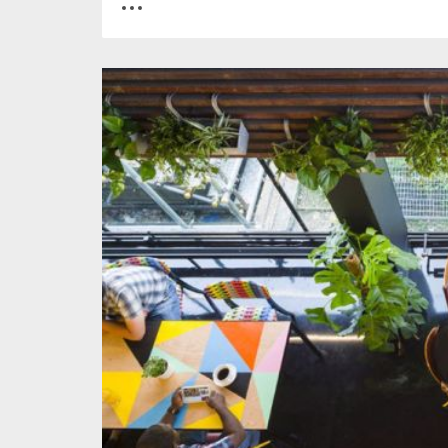
0
0
2482