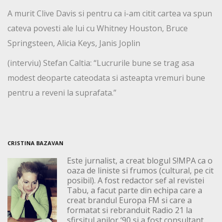
A murit Clive Davis si pentru ca i-am citit cartea va spun
cateva povesti ale lui cu Whitney Houston, Bruce
Springsteen, Alicia Keys, Janis Joplin
(interviu) Stefan Caltia: “Lucrurile bune se trag asa
modest deoparte cateodata si asteapta vremuri bune
pentru a reveni la suprafata.”
CRISTINA BAZAVAN
Este jurnalist, a creat blogul S!MPA ca o
oaza de liniste si frumos (cultural, pe cit
posibil). A fost redactor sef al revistei
Tabu, a facut parte din echipa care a
creat brandul Europa FM si care a
formatat si rebranduit Radio 21 la
sfirsitul anilor ‘90 si a fost consultant