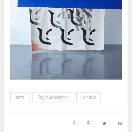
arta
Fay Nicholson
londra