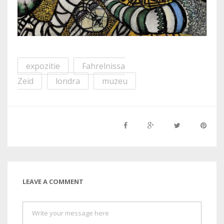
expozitie
Fahrelnissa
Zeid
londra
muzeu
LEAVE A COMMENT