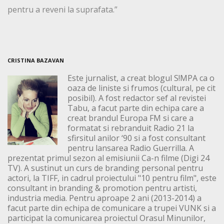
pentru a reveni la suprafata.”
CRISTINA BAZAVAN
Este jurnalist, a creat blogul S!MPA ca o
oaza de liniste si frumos (cultural, pe cit
posibil). A fost redactor sef al revistei
Tabu, a facut parte din echipa care a
creat brandul Europa FM si care a
formatat si rebranduit Radio 21 la
sfirsitul anilor ‘90 si a fost consultant
pentru lansarea Radio Guerrilla. A
prezentat primul sezon al emisiunii Ca-n filme (Digi 24
TV). A sustinut un curs de branding personal pentru
actori, la TIFF, in cadrul proiectului "10 pentru film", este
consultant in branding & promotion pentru artisti,
industria media. Pentru aproape 2 ani (2013-2014) a
facut parte din echipa de comunicare a trupei VUNK si a
participat la comunicarea proiectul Orasul Minunilor,