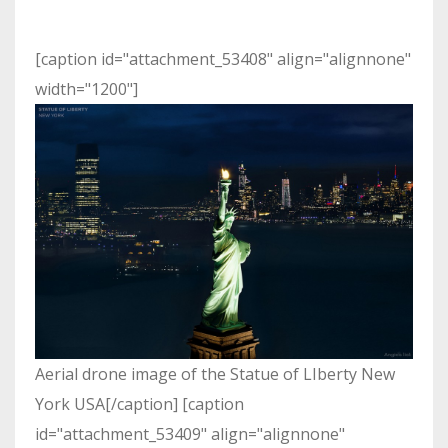
[caption id="attachment_53408" align="alignnone"
width="1200"]
Aerial drone image of the Statue of LIberty New
York USA[/caption] [caption
id="attachment_53409" align="alignnone"