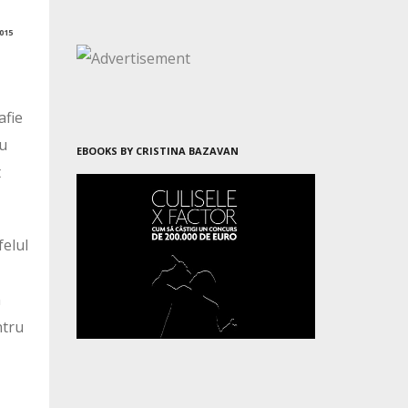
015
afie
nu
EBOOKS BY CRISTINA BAZAVAN
t
felul
n
ntru