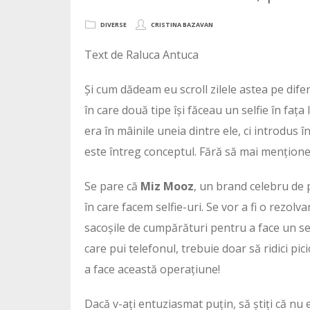
DIVERSE
CRISTINA BAZAVAN
Text de Raluca Antuca
Și cum dădeam eu scroll zilele astea pe difer
în care două tipe își făceau un selfie în faț
era în mâinile uneia dintre ele, ci introdus 
este întreg conceptul. Fără să mai mențione
Se pare că
Miz Mooz
, un brand celebru de p
în care facem selfie-uri. Se vor a fi o rezo
sacoșile de cumpărături pentru a face un sel
care pui telefonul, trebuie doar să ridici pic
a face această operațiune!
Dacă v-ați entuziasmat puțin, să știți că nu