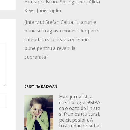
Houston, Bruce Springsteen, Alicia
Keys, Janis Joplin
(interviu) Stefan Caltia: “Lucrurile
bune se trag asa modest deoparte
cateodata si asteapta vremuri
bune pentru a reveni la
suprafata.”
CRISTINA BAZAVAN
Este jurnalist, a
creat blogul S!MPA
ca o oaza de liniste
si frumos (cultural,
pe cit posibil). A
fost redactor sef al