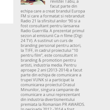
revistei Tabu, a
facut parte din
echipa care a creat brandul Europa
FM si care a formatat si rebranduit
Radio 21 la sfirsitul anilor ‘90 si a
fost consultant pentru lansarea
Radio Guerrilla. A prezentat primul
sezon al emisiunii Ca-n filme (Digi
24 TV). A sustinut un curs de
branding personal pentru actori,
la TIFF, in cadrul proiectului "10
pentru film", este consultant in
branding & promotion pentru
artisti, industria media. Pentru
aproape 2 ani (2013-2014) a facut
parte din echipa de comunicare a
trupei VUNK si a participat la
comunicarea proiectul Orasul
Minunilor, singura campanie de
comunicare a unui reprezentant
din industria divertismentului
premiata la Romanian PR AWARDS.
In perioada 2012 -2014 a fost