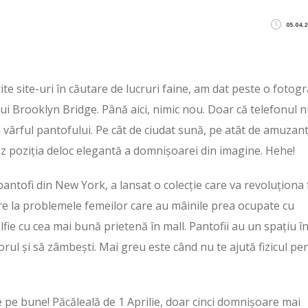
05.04.2
ite site-uri în căutare de lucruri faine, am dat peste o fotogr
a lui Brooklyn Bridge. Până aici, nimic nou. Doar că telefonul 
în vârful pantofului. Pe cât de ciudat sună, pe atât de amuzan
z poziția deloc elegantă a domnișoarei din imagine. Hehe!
antofi din New York, a lansat o colecție care va revoluționa 
lvare la problemele femeilor care au mâinile prea ocupate cu
fie cu cea mai bună prietenă în mall. Pantofii au un spațiu î
iorul și să zâmbești. Mai greu este când nu te ajută fizicul pe
 e pe bune! Păcăleală de 1 Aprilie, doar cinci domnișoare mai