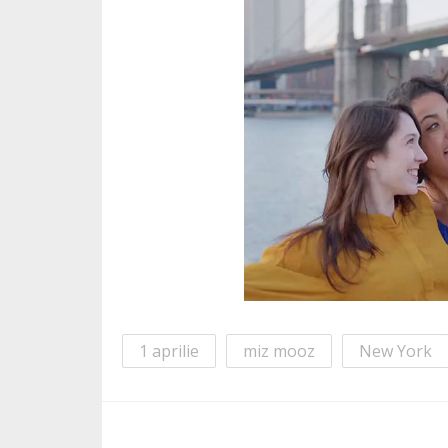
1 aprilie
miz mooz
New York