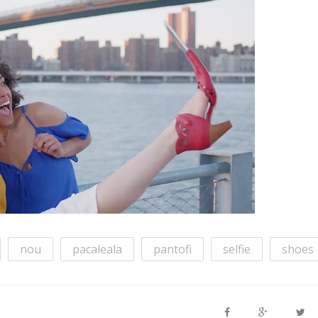
nou
pacaleala
pantofi
selfie
shoes