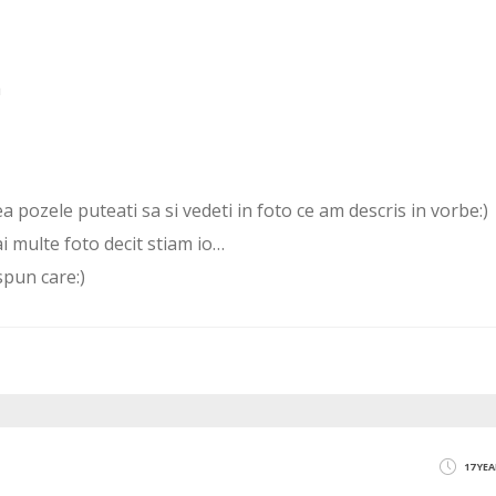
a
a pozele puteati sa si vedeti in foto ce am descris in vorbe:)
 multe foto decit stiam io…
spun care:)
17 YE