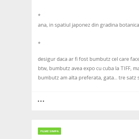
*
ana, in spatiul japonez din gradina botanic
*
desigur daca ar fi fost bumbutz cel care face
btw, bumbutz avea expo cu cuba la TIFF, mai
bumbutz am alta preferata, gata… tre satz 
0
0
FILME SIMPA