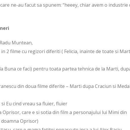
 care ne-au facut sa spunem: “heeey, chiar avem o industrie 
ineri
i Radu Muntean,
 filme cu regizori diferiti ( Felicia, inainte de toate si Mart
la Buna ce faci) pentru toata partea tehnica de la Marti, dup
Branescu din doua filme diferite – Marti dupa Craciun si Meda
i Eu cind vreau sa fluier, fluier
 Oprisor, care e si sotia din film a personajului lui Mimi din
ce doamna Oprisor)
asu, care e mama fetitei nenascute inca a lui Alex Baciu