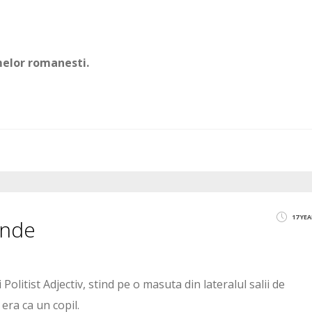
lmelor romanesti.
17 YE
inde
olitist Adjectiv, stind pe o masuta din lateralul salii de
era ca un copil.