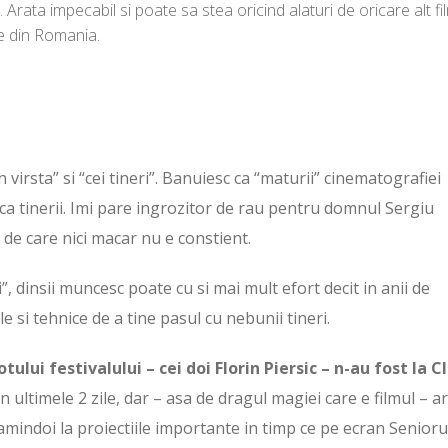
 Arata impecabil si poate sa stea oricind alaturi de oricare alt fi
e din Romania.
in virsta” si “cei tineri”. Banuiesc ca “maturii” cinematografiei
 ca tinerii. Imi pare ingrozitor de rau pentru domnul Sergiu
 de care nici macar nu e constient.
”, dinsii muncesc poate cu si mai mult efort decit in anii de
 si tehnice de a tine pasul cu nebunii tineri.
ului festivalului – cei doi Florin Piersic – n-au fost la Cl
t in ultimele 2 zile, dar – asa de dragul magiei care e filmul – ar 
amindoi la proiectiile importante in timp ce pe ecran Senioru