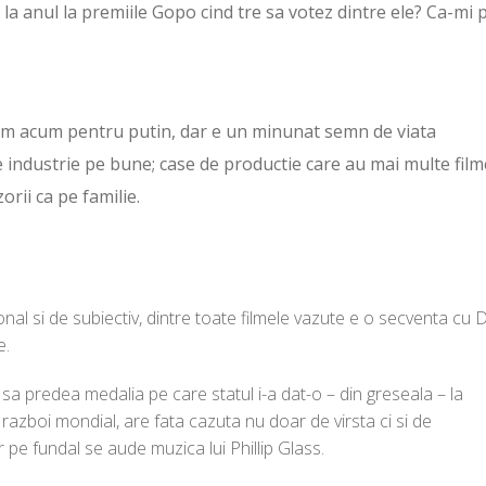
a anul la premiile Gopo cind tre sa votez dintre ele? Ca-mi p
uram acum pentru putin, dar e un minunat semn de viata
 industrie pe bune; case de productie care au mai multe film
orii ca pe familie.
l si de subiectiv, dintre toate filmele vazute e o secventa cu D
e.
e sa predea medalia pe care statul i-a dat-o – din greseala – la
azboi mondial, are fata cazuta nu doar de virsta ci si de
r pe fundal se aude muzica lui Phillip Glass.