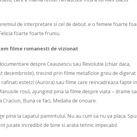
remiul de interpretare si cel de debut. e o femeie foarte foa
Felicia foarte foarte frumu.
gem filme romanesti de vizionat
a documentare despre Ceausescu sau Revolutie (chiar daca,
 decembriste), trecind prin filme metafizice greu de digerat
 rafinati estetzi (Aurora) sau filme care reincadreaza fapte i
 Manusile rosii, ajungind pina la filme despre viata – drame s
pa Craciun, Buna ce faci, Medalia de onoare.
ge pina la capatul pamintului. Nu au cum sa nu va placa. Sp
nt jucate incredibil de bine si arata tehnic impecabil.