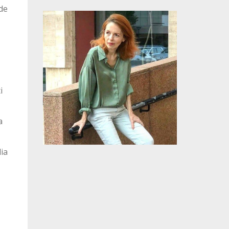
de
i
a
lia