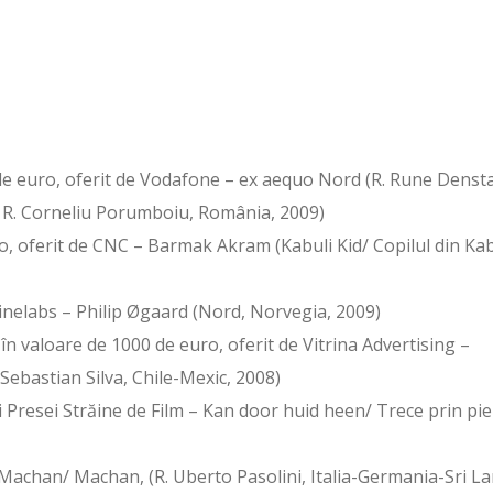
 de euro, oferit de Vodafone – ex aequo Nord (R. Rune Denst
v ( R. Corneliu Porumboiu, România, 2009)
ro, oferit de CNC – Barmak Akram (Kabuli Kid/ Copilul din Kab
inelabs – Philip Øgaard (Nord, Norvegia, 2009)
n valoare de 1000 de euro, oferit de Vitrina Advertising –
 Sebastian Silva, Chile-Mexic, 2008)
ei Presei Străine de Film – Kan door huid heen/ Trece prin pie
– Machan/ Machan, (R. Uberto Pasolini, Italia-Germania-Sri L