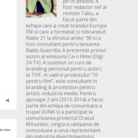
pe cit posibil). A
fost redactor sef al
revistei Tabu, a
facut parte din
echipa care a creat brandul Europa
FM si care a formatat si rebranduit
Radio 21 la sfirsitul anilor ‘90 si a
fost consultant pentru lansarea
Radio Guerrilla. A prezentat primul
sezon al emisiunii Ca-n filme (Digi
24 TV). A sustinut un curs de
branding personal pentru actori,
la TIFF, in cadrul proiectului "10
pentru film", este consultant in
branding & promotion pentru
artisti, industria media. Pentru
aproape 2 ani (2013-2014) a facut
parte din echipa de comunicare a
trupei VUNK si a participat la
comunicarea proiectul Orasul
Minunilor, singura campanie de
comunicare a unui reprezentant
ARS AGO
din industria divertismentului