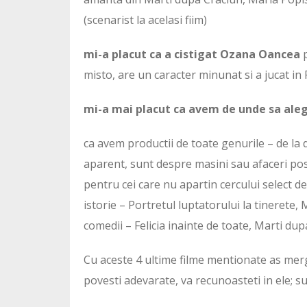
(scenarist la acelasi fiim)
mi-a placut ca a cistigat Ozana Oancea
p
misto, are un caracter minunat si a jucat in 
mi-a mai placut ca avem de unde sa ale
ca avem productii de toate genurile – de l
aparent, sunt despre masini sau afaceri post
pentru cei care nu apartin cercului select de
istorie – Portretul luptatorului la tinerete,
comedii – Felicia inainte de toate, Marti du
Cu aceste 4 ultime filme mentionate as mer
povesti adevarate, va recunoasteti in ele; su