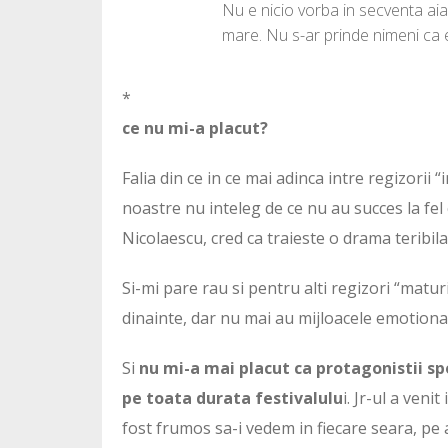
Nu e nicio vorba in secventa aia.
mare. Nu s-ar prinde nimeni ca 
*
ce nu mi-a placut?
Falia din ce in ce mai adinca intre regizorii “
noastre nu inteleg de ce nu au succes la fel
Nicolaescu, cred ca traieste o drama teribila
Si-mi pare rau si pentru alti regizori “maturi
dinainte, dar nu mai au mijloacele emotionale
Si
nu mi-a mai placut ca protagonistii spot
pe toata durata festivalulu
i. Jr-ul a veni
fost frumos sa-i vedem in fiecare seara, pe 