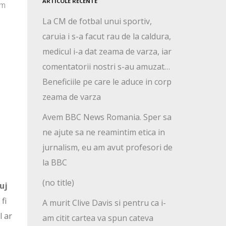
ARTICOLE RECENTE
lm
La CM de fotbal unui sportiv,
caruia i s-a facut rau de la caldura,
medicul i-a dat zeama de varza, iar
comentatorii nostri s-au amuzat…
Beneficiile pe care le aduce in corp
zeama de varza
Avem BBC News Romania. Sper sa
ne ajute sa ne reamintim etica in
jurnalism, eu am avut profesori de
la BBC
(no title)
uj
fi
A murit Clive Davis si pentru ca i-
l ar
am citit cartea va spun cateva