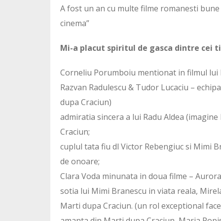
A fost un an cu multe filme romanesti bune
cinema”
Mi-a placut spiritul de gasca dintre cei t
Corneliu Porumboiu mentionat in filmul lu
Razvan Radulescu & Tudor Lucaciu – echipa in 2
dupa Craciun)
admiratia sincera a lui Radu Aldea (imagine 
Craciun;
cuplul tata fiu dl Victor Rebengiuc si Mimi 
de onoare;
Clara Voda minunata in doua filme – Aurora s
sotia lui Mimi Branescu in viata reala, Mirela
Marti dupa Craciun. (un rol exceptional fa
amanta din Marti dupa Craciun, Maria Popist