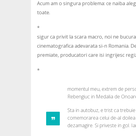
Acum am o singura problema: ce naiba aleg l
toate.
*
sigur ca privit la scara macro, noi ne buc
cinematografica adevarata si-n Romania. De
premiate, producatori care isi ingrijesc regiz
*
momentul meu, extrem de persona
Rebengiuc in Medalia de Onoar
Sta in autobuz, e trist ca trebui
comemorarea celui de-al doilea r
dezamagire. Si priveste in gol. Ia