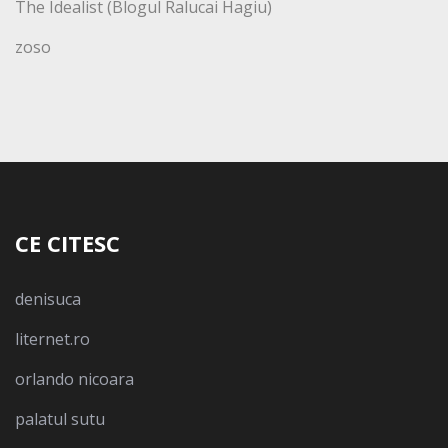
The Idealist (Blogul Ralucai Hagiu)
zoso
CE CITESC
denisuca
liternet.ro
orlando nicoara
palatul sutu