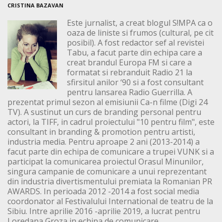
CRISTINA BAZAVAN
Este jurnalist, a creat blogul S!MPA ca o
oaza de liniste si frumos (cultural, pe cit
posibil). A fost redactor sef al revistei
Tabu, a facut parte din echipa care a
creat brandul Europa FM si care a
formatat si rebranduit Radio 21 la
sfirsitul anilor ‘90 si a fost consultant
pentru lansarea Radio Guerrilla. A
prezentat primul sezon al emisiunii Ca-n filme (Digi 24
TV). A sustinut un curs de branding personal pentru
actori, la TIFF, in cadrul proiectului "10 pentru film", este
consultant in branding & promotion pentru artisti,
industria media. Pentru aproape 2 ani (2013-2014) a
facut parte din echipa de comunicare a trupei VUNK si a
participat la comunicarea proiectul Orasul Minunilor,
singura campanie de comunicare a unui reprezentant
din industria divertismentului premiata la Romanian PR
AWARDS. In perioada 2012 -2014 a fost social media
coordonator al Festivalului International de teatru de la
Sibiu. Intre aprilie 2016 -aprilie 2019, a lucrat pentru
Loredana Groza in echipa de comunicare.