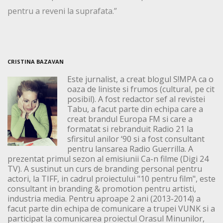
pentru a reveni la suprafata.”
CRISTINA BAZAVAN
Este jurnalist, a creat blogul S!MPA ca o
oaza de liniste si frumos (cultural, pe cit
posibil). A fost redactor sef al revistei
Tabu, a facut parte din echipa care a
creat brandul Europa FM si care a
formatat si rebranduit Radio 21 la
sfirsitul anilor ‘90 si a fost consultant
pentru lansarea Radio Guerrilla. A
prezentat primul sezon al emisiunii Ca-n filme (Digi 24
TV). A sustinut un curs de branding personal pentru
actori, la TIFF, in cadrul proiectului "10 pentru film", este
consultant in branding & promotion pentru artisti,
industria media. Pentru aproape 2 ani (2013-2014) a
facut parte din echipa de comunicare a trupei VUNK si a
participat la comunicarea proiectul Orasul Minunilor,