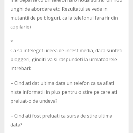
mai departe cu un telefon la o noua sursa/ un nou
unghi de abordare etc. Rezultatul se vede in
mutantii de pe bloguri, ca la telefonul fara fir din
copilarie)
*
Ca sa intelegeti ideea de incest media, daca sunteti
bloggeri, ginditi-va si raspundeti la urmatoarele
intrebari:
– Cind ati dat ultima data un telefon ca sa aflati
niste informatii in plus pentru o stire pe care ati
preluat-o de undeva?
– Cind ati fost preluati ca sursa de stire ultima
data?