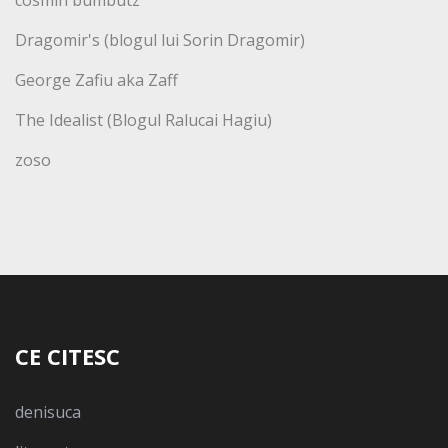
cosmin bumbutz
Dragomir's (blogul lui Sorin Dragomir)
George Zafiu aka Zaff
The Idealist (Blogul Ralucai Hagiu)
zoso
CE CITESC
denisuca