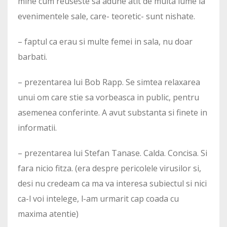
mine cum reuseste sa adune atit de multa lume la
evenimentele sale, care- teoretic- sunt nishate.
– faptul ca erau si multe femei in sala, nu doar
barbati.
– prezentarea lui Bob Rapp. Se simtea relaxarea
unui om care stie sa vorbeasca in public, pentru
asemenea conferinte. A avut substanta si finete in
informatii.
– prezentarea lui Stefan Tanase. Calda. Concisa. Si
fara nicio fitza. (era despre pericolele virusilor si,
desi nu credeam ca ma va interesa subiectul si nici
ca-l voi intelege, l-am urmarit cap coada cu
maxima atentie)