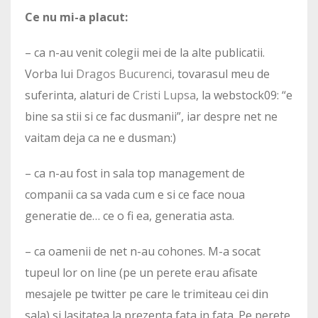
Ce nu mi-a placut:
– ca n-au venit colegii mei de la alte publicatii.
Vorba lui
Dragos Bucurenci
, tovarasul meu de
suferinta, alaturi de
Cristi Lupsa
, la webstock09: “e
bine sa stii si ce fac dusmanii”, iar despre net ne
vaitam deja ca ne e dusman:)
– ca n-au fost in sala top management de
companii ca sa vada cum e si ce face noua
generatie de… ce o fi ea, generatia asta.
– ca oamenii de net n-au cohones. M-a socat
tupeul lor on line (pe un perete erau afisate
mesajele pe twitter pe care le trimiteau cei din
sala) si lasitatea la prezenta fata in fata. Pe perete