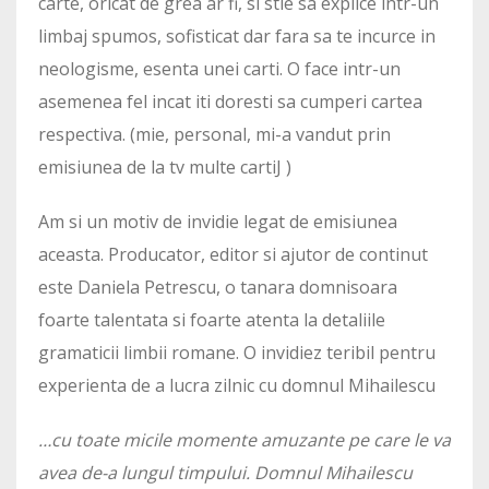
carte, oricat de grea ar fi, si stie sa explice intr-un
limbaj spumos, sofisticat dar fara sa te incurce in
neologisme, esenta unei carti. O face intr-un
asemenea fel incat iti doresti sa cumperi cartea
respectiva. (mie, personal, mi-a vandut prin
emisiunea de la tv multe cartiJ )
Am si un motiv de invidie legat de emisiunea
aceasta. Producator, editor si ajutor de continut
este Daniela Petrescu, o tanara domnisoara
foarte talentata si foarte atenta la detaliile
gramaticii limbii romane. O invidiez teribil pentru
experienta de a lucra zilnic cu domnul Mihailescu
…cu toate micile momente amuzante pe care le va
avea de-a lungul timpului. Domnul Mihailescu