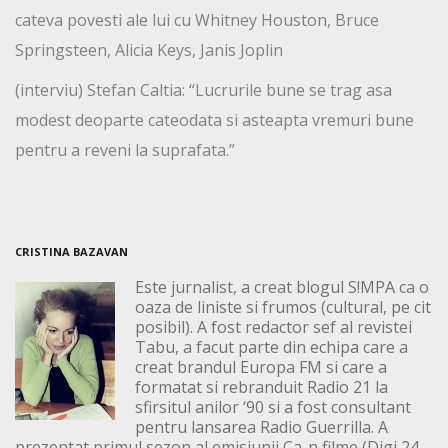
cateva povesti ale lui cu Whitney Houston, Bruce
Springsteen, Alicia Keys, Janis Joplin
(interviu) Stefan Caltia: “Lucrurile bune se trag asa
modest deoparte cateodata si asteapta vremuri bune
pentru a reveni la suprafata.”
CRISTINA BAZAVAN
Este jurnalist, a creat blogul S!MPA ca o
oaza de liniste si frumos (cultural, pe cit
posibil). A fost redactor sef al revistei
Tabu, a facut parte din echipa care a
creat brandul Europa FM si care a
formatat si rebranduit Radio 21 la
sfirsitul anilor ‘90 si a fost consultant
pentru lansarea Radio Guerrilla. A
prezentat primul sezon al emisiunii Ca-n filme (Digi 24