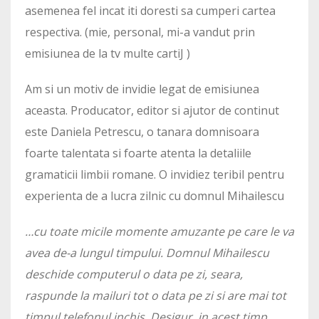
asemenea fel incat iti doresti sa cumperi cartea
respectiva. (mie, personal, mi-a vandut prin
emisiunea de la tv multe cartiJ )
Am si un motiv de invidie legat de emisiunea
aceasta. Producator, editor si ajutor de continut
este Daniela Petrescu, o tanara domnisoara
foarte talentata si foarte atenta la detaliile
gramaticii limbii romane. O invidiez teribil pentru
experienta de a lucra zilnic cu domnul Mihailescu
…cu toate micile momente amuzante pe care le va
avea de-a lungul timpului. Domnul Mihailescu
deschide computerul o data pe zi, seara,
raspunde la mailuri tot o data pe zi si are mai tot
timpul telefonul inchis. Desigur, in acest timp