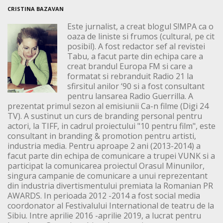
CRISTINA BAZAVAN
Este jurnalist, a creat blogul S!MPA ca o
oaza de liniste si frumos (cultural, pe cit
posibil). A fost redactor sef al revistei
Tabu, a facut parte din echipa care a
creat brandul Europa FM si care a
formatat si rebranduit Radio 21 la
sfirsitul anilor ‘90 si a fost consultant
pentru lansarea Radio Guerrilla. A
prezentat primul sezon al emisiunii Ca-n filme (Digi 24
TV). A sustinut un curs de branding personal pentru
actori, la TIFF, in cadrul proiectului "10 pentru film", este
consultant in branding & promotion pentru artisti,
industria media. Pentru aproape 2 ani (2013-2014) a
facut parte din echipa de comunicare a trupei VUNK si a
participat la comunicarea proiectul Orasul Minunilor,
singura campanie de comunicare a unui reprezentant
din industria divertismentului premiata la Romanian PR
AWARDS. In perioada 2012 -2014 a fost social media
coordonator al Festivalului International de teatru de la
Sibiu. Intre aprilie 2016 -aprilie 2019, a lucrat pentru