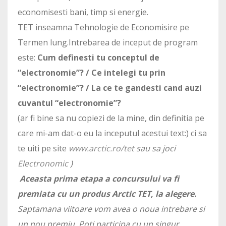
economisesti bani, timp si energie.
TET inseamna Tehnologie de Economisire pe
Termen lung.Intrebarea de inceput de program
este:
Cum definesti tu conceptul de
“electronomie”? / Ce intelegi tu prin
“electronomie”? / La ce te gandesti cand auzi
cuvantul “electronomie”?
(ar fi bine sa nu copiezi de la mine, din definitia pe
care mi-am dat-o eu la inceputul acestui text:) ci sa
te uiti pe site
www.arctic.ro/tet
sau sa joci
Electronomic
)
Aceasta prima etapa a concursului va fi
premiata cu un produs Arctic TET, la alegere.
Saptamana viitoare vom avea o noua intrebare si
un nou premiu. Poti participa cu un singur