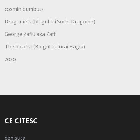
cosmin bumbutz
Dragomir's (blogul lui Sorin Dragomir)
George Zafiu aka Zaff
The Idealist (Blogul Ralucai Hagiu)
zoso
CE CITESC
denisuca