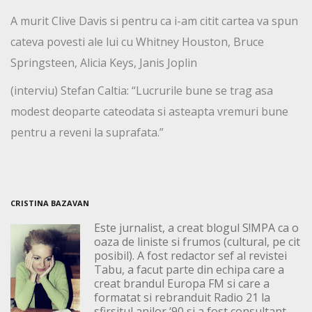
A murit Clive Davis si pentru ca i-am citit cartea va spun
cateva povesti ale lui cu Whitney Houston, Bruce
Springsteen, Alicia Keys, Janis Joplin
(interviu) Stefan Caltia: “Lucrurile bune se trag asa
modest deoparte cateodata si asteapta vremuri bune
pentru a reveni la suprafata.”
CRISTINA BAZAVAN
Este jurnalist, a creat blogul S!MPA ca o
oaza de liniste si frumos (cultural, pe cit
posibil). A fost redactor sef al revistei
Tabu, a facut parte din echipa care a
creat brandul Europa FM si care a
formatat si rebranduit Radio 21 la
sfirsitul anilor ‘90 si a fost consultant