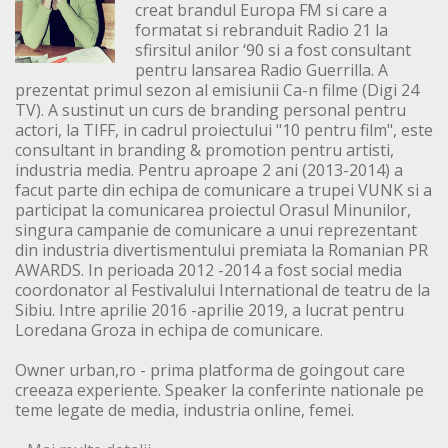
creat brandul Europa FM si care a
formatat si rebranduit Radio 21 la
sfirsitul anilor ‘90 si a fost consultant
pentru lansarea Radio Guerrilla. A
prezentat primul sezon al emisiunii Ca-n filme (Digi 24
TV). A sustinut un curs de branding personal pentru
actori, la TIFF, in cadrul proiectului "10 pentru film", este
consultant in branding & promotion pentru artisti,
industria media. Pentru aproape 2 ani (2013-2014) a
facut parte din echipa de comunicare a trupei VUNK si a
participat la comunicarea proiectul Orasul Minunilor,
singura campanie de comunicare a unui reprezentant
din industria divertismentului premiata la Romanian PR
AWARDS. In perioada 2012 -2014 a fost social media
coordonator al Festivalului International de teatru de la
Sibiu. Intre aprilie 2016 -aprilie 2019, a lucrat pentru
Loredana Groza in echipa de comunicare.
Owner urban,ro - prima platforma de goingout care
creeaza experiente. Speaker la conferinte nationale pe
teme legate de media, industria online, femei.