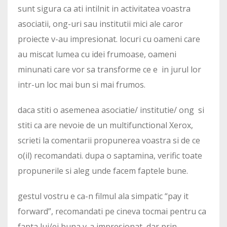
sunt sigura ca ati intilnit in activitatea voastra
asociatii, ong-uri sau institutii mici ale caror
proiecte v-au impresionat. locuri cu oameni care
au miscat lumea cu idei frumoase, oameni
minunati care vor sa transforme ce e in jurul lor
intr-un loc mai bun si mai frumos.
daca stiti o asemenea asociatie/ institutie/ ong si
stiti ca are nevoie de un multifunctional Xerox,
scrieti la comentarii propunerea voastra si de ce
o(il) recomandati. dupa o saptamina, verific toate
propunerile si aleg unde facem faptele bune.
gestul vostru e ca-n filmul ala simpatic “pay it
forward”, recomandati pe cineva tocmai pentru ca
fapta lui/ei buna v-a impresionat, dar prin