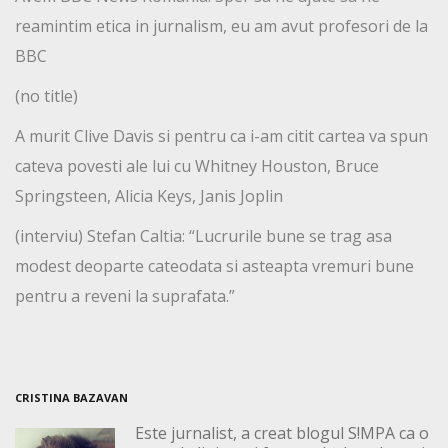
reamintim etica in jurnalism, eu am avut profesori de la
BBC
(no title)
A murit Clive Davis si pentru ca i-am citit cartea va spun
cateva povesti ale lui cu Whitney Houston, Bruce
Springsteen, Alicia Keys, Janis Joplin
(interviu) Stefan Caltia: “Lucrurile bune se trag asa
modest deoparte cateodata si asteapta vremuri bune
pentru a reveni la suprafata.”
CRISTINA BAZAVAN
Este jurnalist, a creat blogul S!MPA ca o