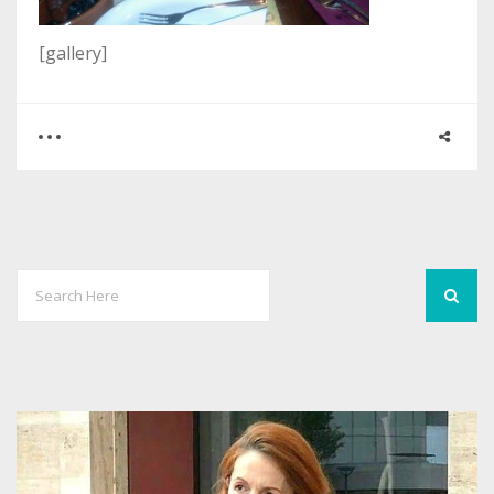
[gallery]
0
1
4243