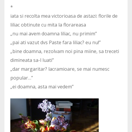
*
iata si recolta mea victorioasa de astazi: florile de
liliac obtinute cu mita la florareasa
„nu mai avem doamna liliac, nu primim”
„pai ati vazut dvs Paste fara liliac? eu nu!”
„bine doamna, rezolvam noi pina miine, sa treceti
dimineata sa-l luati”
„dar margaritar? lacramioare, se mai numesc
popular…”
„ei doamna, asta mai vedem”