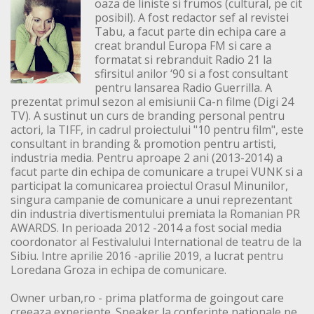
oaza de liniste si frumos (cultural, pe cit
posibil). A fost redactor sef al revistei
Tabu, a facut parte din echipa care a
creat brandul Europa FM si care a
formatat si rebranduit Radio 21 la
sfirsitul anilor ‘90 si a fost consultant
pentru lansarea Radio Guerrilla. A
prezentat primul sezon al emisiunii Ca-n filme (Digi 24
TV). A sustinut un curs de branding personal pentru
actori, la TIFF, in cadrul proiectului "10 pentru film", este
consultant in branding & promotion pentru artisti,
industria media. Pentru aproape 2 ani (2013-2014) a
facut parte din echipa de comunicare a trupei VUNK si a
participat la comunicarea proiectul Orasul Minunilor,
singura campanie de comunicare a unui reprezentant
din industria divertismentului premiata la Romanian PR
AWARDS. In perioada 2012 -2014 a fost social media
coordonator al Festivalului International de teatru de la
Sibiu. Intre aprilie 2016 -aprilie 2019, a lucrat pentru
Loredana Groza in echipa de comunicare.
Owner urban,ro - prima platforma de goingout care
creeaza experiente. Speaker la conferinte nationale pe