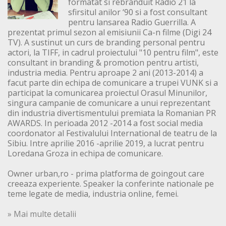
formatat si rebranduit Radio 21 la
sfirsitul anilor ‘90 si a fost consultant
pentru lansarea Radio Guerrilla. A
prezentat primul sezon al emisiunii Ca-n filme (Digi 24
TV). A sustinut un curs de branding personal pentru
actori, la TIFF, in cadrul proiectului "10 pentru film", este
consultant in branding & promotion pentru artisti,
industria media. Pentru aproape 2 ani (2013-2014) a
facut parte din echipa de comunicare a trupei VUNK si a
participat la comunicarea proiectul Orasul Minunilor,
singura campanie de comunicare a unui reprezentant
din industria divertismentului premiata la Romanian PR
AWARDS. In perioada 2012 -2014 a fost social media
coordonator al Festivalului International de teatru de la
Sibiu. Intre aprilie 2016 -aprilie 2019, a lucrat pentru
Loredana Groza in echipa de comunicare.
Owner urban,ro - prima platforma de goingout care
creeaza experiente. Speaker la conferinte nationale pe
teme legate de media, industria online, femei.
» Mai multe detalii