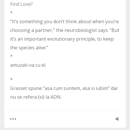
Find Love?
*
“It’s something you don’t think about when you’re
choosing a partner,” the neurobiologist says. “But
it’s an important evolutionary principle, to keep
the species alive.”
*
amuzati-va cu el.
*
Grasset spune “asa cum suntem, asa si iubim” dar
nu se refera (si) la ADN.
0