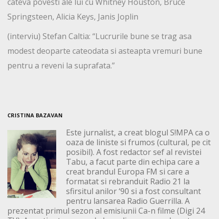
cateva povesti ale lui cu Whitney Houston, Bruce
Springsteen, Alicia Keys, Janis Joplin
(interviu) Stefan Caltia: “Lucrurile bune se trag asa
modest deoparte cateodata si asteapta vremuri bune
pentru a reveni la suprafata.”
CRISTINA BAZAVAN
Este jurnalist, a creat blogul S!MPA ca o
oaza de liniste si frumos (cultural, pe cit
posibil). A fost redactor sef al revistei
Tabu, a facut parte din echipa care a
creat brandul Europa FM si care a
formatat si rebranduit Radio 21 la
sfirsitul anilor ‘90 si a fost consultant
pentru lansarea Radio Guerrilla. A
prezentat primul sezon al emisiunii Ca-n filme (Digi 24