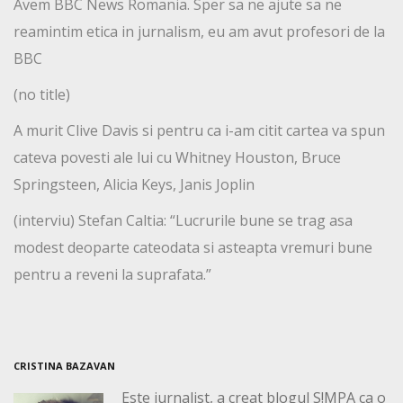
Avem BBC News Romania. Sper sa ne ajute sa ne
reamintim etica in jurnalism, eu am avut profesori de la
BBC
(no title)
A murit Clive Davis si pentru ca i-am citit cartea va spun
cateva povesti ale lui cu Whitney Houston, Bruce
Springsteen, Alicia Keys, Janis Joplin
(interviu) Stefan Caltia: “Lucrurile bune se trag asa
modest deoparte cateodata si asteapta vremuri bune
pentru a reveni la suprafata.”
CRISTINA BAZAVAN
Este jurnalist, a creat blogul S!MPA ca o