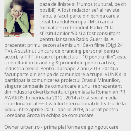
oaza de liniste si frumos (cultural, pe cit
posibil). A fost redactor sef al revistei
Tabu, a facut parte din echipa care a
creat brandul Europa FM si care a
formatat si rebranduit Radio 21 la
sfirsitul anilor ‘90 si a fost consultant
pentru lansarea Radio Guerrilla. A
prezentat primul sezon al emisiunii Ca-n filme (Digi 24
TV). A sustinut un curs de branding personal pentru
actori, la TIFF, in cadrul proiectului "10 pentru film", este
consultant in branding & promotion pentru artisti,
industria media. Pentru aproape 2 ani (2013-2014) a
facut parte din echipa de comunicare a trupei VUNK si a
participat la comunicarea proiectul Orasul Minunilor,
singura campanie de comunicare a unui reprezentant
din industria divertismentului premiata la Romanian PR
AWARDS. In perioada 2012 -2014 a fost social media
coordonator al Festivalului International de teatru de la
Sibiu. Intre aprilie 2016 -aprilie 2019, a lucrat pentru
Loredana Groza in echipa de comunicare.
Owner urban,ro - prima platforma de goingout care