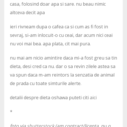
casa, folosind doar apa si sare. nu beau nimic
altceva decit apa
ieri rivneam dupa o cafea ca si cum as fi fost in
sevraj, si-am inlocuit-o cu ceai, dar acum nici ceai
nu voi mai bea. apa plata, cit mai pura.
nu mai am nicio amintire daca mi-a fost greu sa tin
dieta, desi cred ca nu. dar o sa revin zilele astea sa
va spun daca m-am reintors la senzatia de animal
de prada cu toate simturile alerte.
detalii despre dieta oshawa puteti citi
aici
*
foto via
shutterstock
(am contract/licenta, nu o