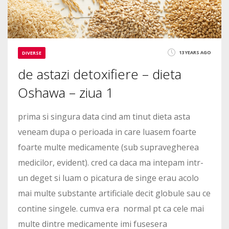
13 YEARS AGO
DIVERSE
de astazi detoxifiere – dieta
Oshawa – ziua 1
prima si singura data cind am tinut dieta asta
veneam dupa o perioada in care luasem foarte
foarte multe medicamente (sub supravegherea
medicilor, evident). cred ca daca ma intepam intr-
un deget si luam o picatura de singe erau acolo
mai multe substante artificiale decit globule sau ce
contine singele. cumva era normal pt ca cele mai
multe dintre medicamente imi fusesera