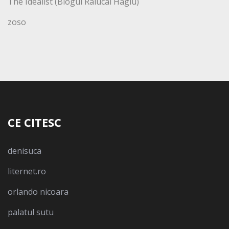
The Idealist (Blogul Ralucai Hagiu)
zoso
CE CITESC
denisuca
liternet.ro
orlando nicoara
palatul sutu