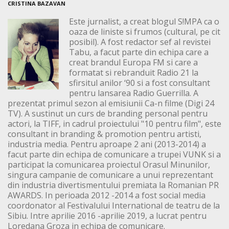
CRISTINA BAZAVAN
Este jurnalist, a creat blogul S!MPA ca o
oaza de liniste si frumos (cultural, pe cit
posibil). A fost redactor sef al revistei
Tabu, a facut parte din echipa care a
creat brandul Europa FM si care a
formatat si rebranduit Radio 21 la
sfirsitul anilor ‘90 si a fost consultant
pentru lansarea Radio Guerrilla. A
prezentat primul sezon al emisiunii Ca-n filme (Digi 24
TV). A sustinut un curs de branding personal pentru
actori, la TIFF, in cadrul proiectului "10 pentru film", este
consultant in branding & promotion pentru artisti,
industria media. Pentru aproape 2 ani (2013-2014) a
facut parte din echipa de comunicare a trupei VUNK si a
participat la comunicarea proiectul Orasul Minunilor,
singura campanie de comunicare a unui reprezentant
din industria divertismentului premiata la Romanian PR
AWARDS. In perioada 2012 -2014 a fost social media
coordonator al Festivalului International de teatru de la
Sibiu. Intre aprilie 2016 -aprilie 2019, a lucrat pentru
Loredana Groza in echipa de comunicare.