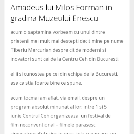
Amadeus lui Milos Forman in
gradina Muzeului Enescu
acum o saptamina vorbeam cu unul dintre
prietenii mei mult mai destepti decit mine pe nume
Tiberiu Mercurian despre cit de moderni si
inovatori sunt cei de la Centru Ceh din Bucuresti.
el ii si cunostea pe cei din echipa de la Bucuresti,
asa ca stia foarte bine ce spune.
acum tocmai am aflat, via email, despre un
program absolut minunat al lor: intre 1 si 5
iunie Centrul Ceh organizeaza un festival de
film neconventional – filmele parasesc
cinematograful si ies in oras, intr-o parcare, un