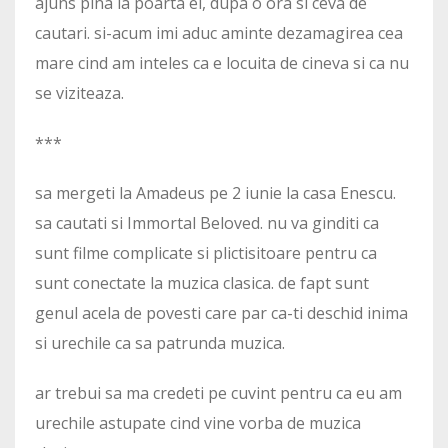
ajuns pina la poarta ei, dupa o ora si ceva de
cautari. si-acum imi aduc aminte dezamagirea cea
mare cind am inteles ca e locuita de cineva si ca nu
se viziteaza.
***
sa mergeti la Amadeus pe 2 iunie la casa Enescu.
sa cautati si Immortal Beloved. nu va ginditi ca
sunt filme complicate si plictisitoare pentru ca
sunt conectate la muzica clasica. de fapt sunt
genul acela de povesti care par ca-ti deschid inima
si urechile ca sa patrunda muzica.
ar trebui sa ma credeti pe cuvint pentru ca eu am
urechile astupate cind vine vorba de muzica