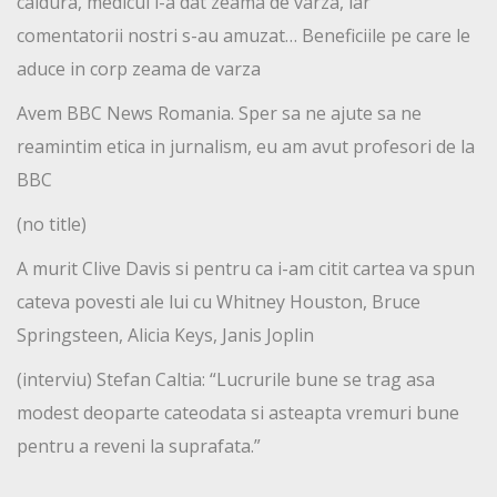
caldura, medicul i-a dat zeama de varza, iar
comentatorii nostri s-au amuzat… Beneficiile pe care le
aduce in corp zeama de varza
Avem BBC News Romania. Sper sa ne ajute sa ne
reamintim etica in jurnalism, eu am avut profesori de la
BBC
(no title)
A murit Clive Davis si pentru ca i-am citit cartea va spun
cateva povesti ale lui cu Whitney Houston, Bruce
Springsteen, Alicia Keys, Janis Joplin
(interviu) Stefan Caltia: “Lucrurile bune se trag asa
modest deoparte cateodata si asteapta vremuri bune
pentru a reveni la suprafata.”