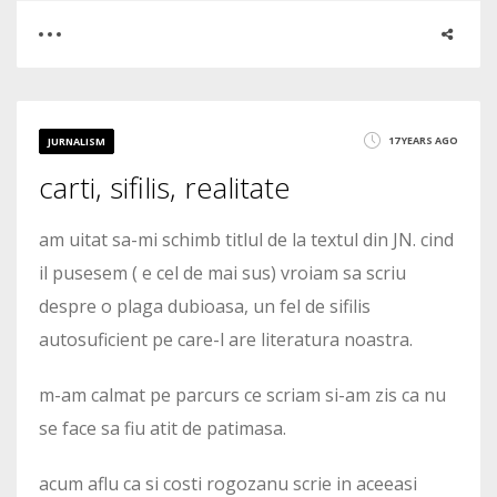
0
1
17 YEARS AGO
JURNALISM
carti, sifilis, realitate
2075
am uitat sa-mi schimb titlul de la textul din JN. cind
il pusesem ( e cel de mai sus) vroiam sa scriu
despre o plaga dubioasa, un fel de sifilis
autosuficient pe care-l are literatura noastra.
m-am calmat pe parcurs ce scriam si-am zis ca nu
se face sa fiu atit de patimasa.
acum aflu ca si costi rogozanu scrie in aceeasi