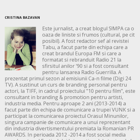
CRISTINA BAZAVAN
Este jurnalist, a creat blogul S!MPA ca o
oaza de liniste si frumos (cultural, pe cit
posibil). A fost redactor sef al revistei
Tabu, a facut parte din echipa care a
creat brandul Europa FM si care a
formatat si rebranduit Radio 21 la
sfirsitul anilor ‘90 si a fost consultant
pentru lansarea Radio Guerrilla. A
prezentat primul sezon al emisiunii Ca-n filme (Digi 24
TV). A sustinut un curs de branding personal pentru
actori, la TIFF, in cadrul proiectului "10 pentru film", este
consultant in branding & promotion pentru artisti,
industria media. Pentru aproape 2 ani (2013-2014) a
facut parte din echipa de comunicare a trupei VUNK si a
participat la comunicarea proiectul Orasul Minunilor,
singura campanie de comunicare a unui reprezentant
din industria divertismentului premiata la Romanian PR
AWARDS. In perioada 2012 -2014 a fost social media