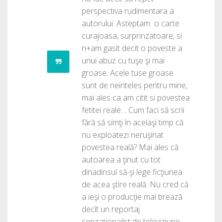
perspectiva rudimentara a
autorului. Asteptam o carte
curajoasa, surprinzatoare, si
n+am gasit decit o poveste a
unui abuz cu tuşe şi mai
groase. Acele tuse groase
sunt de neinteles pentru mine,
mai ales ca am citit si povestea
fetitei reale… Cum faci să scrii
fără să simţi în acelaşi timp că
nu exploatezi neruşinat
povestea reală? Mai ales că
autoarea a ţinut cu tot
dinadinsul să-şi lege ficţiunea
de acea ştire reală. Nu cred că
a ieşi o producţie mai brează
decît un reportaj
senzaţionailst de televiziune.