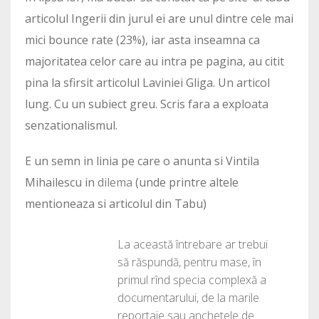
articolul Ingerii din jurul ei are unul dintre cele mai
mici bounce rate (23%), iar asta inseamna ca
majoritatea celor care au intra pe pagina, au citit
pina la sfirsit articolul Laviniei Gliga. Un articol
lung. Cu un subiect greu. Scris fara a exploata
senzationalismul.
E un semn in linia pe care o anunta si Vintila
Mihailescu in
dilema
(unde printre altele
mentioneaza si articolul din Tabu)
La această întrebare ar trebui
să răspundă, pentru mase, în
primul rînd specia complexă a
documentarului, de la marile
reportaje sau anchetele de