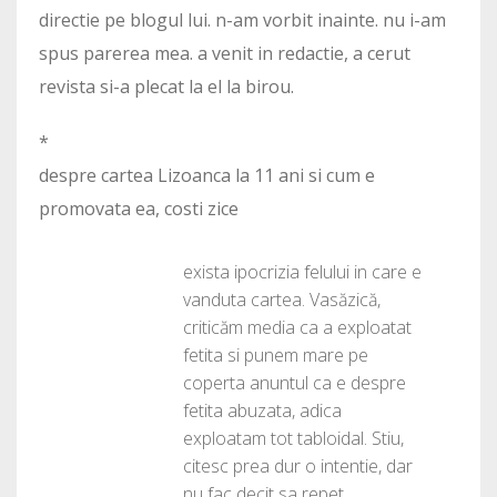
directie pe blogul lui. n-am vorbit inainte. nu i-am
spus parerea mea. a venit in redactie, a cerut
revista si-a plecat la el la birou.
*
despre cartea Lizoanca la 11 ani si cum e
promovata ea, costi zice
exista ipocrizia felului in care e
vanduta cartea. Vasăzică,
criticăm media ca a exploatat
fetita si punem mare pe
coperta anuntul ca e despre
fetita abuzata, adica
exploatam tot tabloidal. Stiu,
citesc prea dur o intentie, dar
nu fac decit sa repet