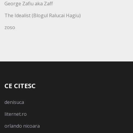
George Zafiu aka Zaff
The Idealist (Blogul Ralucai Hagiu)
zoso
CE CITESC
denisuca
liternet.ro
orlando nicoara