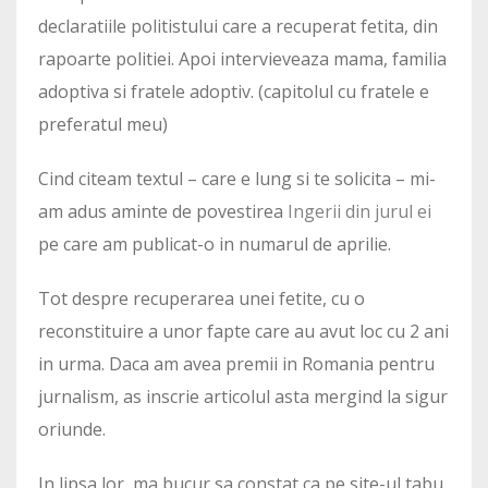
declaratiile politistului care a recuperat fetita, din
rapoarte politiei. Apoi intervieveaza mama, familia
adoptiva si fratele adoptiv. (capitolul cu fratele e
preferatul meu)
Cind citeam textul – care e lung si te solicita – mi-
am adus aminte de povestirea
Ingerii din jurul ei
pe care am publicat-o in numarul de aprilie.
Tot despre recuperarea unei fetite, cu o
reconstituire a unor fapte care au avut loc cu 2 ani
in urma. Daca am avea premii in Romania pentru
jurnalism, as inscrie articolul asta mergind la sigur
oriunde.
In lipsa lor, ma bucur sa constat ca pe site-ul tabu