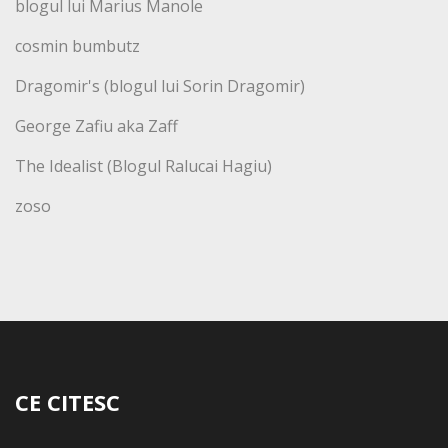
blogul lui Marius Manole
cosmin bumbutz
Dragomir's (blogul lui Sorin Dragomir)
George Zafiu aka Zaff
The Idealist (Blogul Ralucai Hagiu)
zoso
CE CITESC