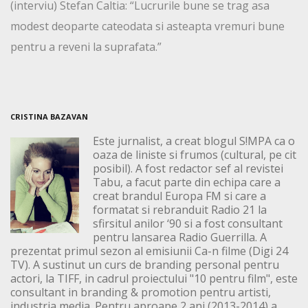
(interviu) Stefan Caltia: “Lucrurile bune se trag asa
modest deoparte cateodata si asteapta vremuri bune
pentru a reveni la suprafata.”
CRISTINA BAZAVAN
Este jurnalist, a creat blogul S!MPA ca o
oaza de liniste si frumos (cultural, pe cit
posibil). A fost redactor sef al revistei
Tabu, a facut parte din echipa care a
creat brandul Europa FM si care a
formatat si rebranduit Radio 21 la
sfirsitul anilor ‘90 si a fost consultant
pentru lansarea Radio Guerrilla. A
prezentat primul sezon al emisiunii Ca-n filme (Digi 24
TV). A sustinut un curs de branding personal pentru
actori, la TIFF, in cadrul proiectului "10 pentru film", este
consultant in branding & promotion pentru artisti,
industria media. Pentru aproape 2 ani (2013-2014) a