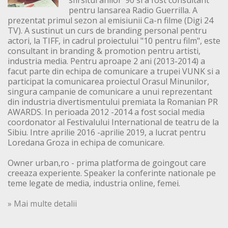
sfirsitul anilor ‘90 si a fost consultant
pentru lansarea Radio Guerrilla. A
prezentat primul sezon al emisiunii Ca-n filme (Digi 24
TV). A sustinut un curs de branding personal pentru
actori, la TIFF, in cadrul proiectului "10 pentru film", este
consultant in branding & promotion pentru artisti,
industria media. Pentru aproape 2 ani (2013-2014) a
facut parte din echipa de comunicare a trupei VUNK si a
participat la comunicarea proiectul Orasul Minunilor,
singura campanie de comunicare a unui reprezentant
din industria divertismentului premiata la Romanian PR
AWARDS. In perioada 2012 -2014 a fost social media
coordonator al Festivalului International de teatru de la
Sibiu. Intre aprilie 2016 -aprilie 2019, a lucrat pentru
Loredana Groza in echipa de comunicare.
Owner urban,ro - prima platforma de goingout care
creeaza experiente. Speaker la conferinte nationale pe
teme legate de media, industria online, femei.
» Mai multe detalii