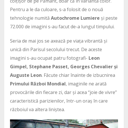
colțișor de pe Pământ, doar că în varianta color.
Pentru a le da culoare, s-a folosit de o nouă
tehnologie numită
Autochrome Lumiere
și peste
72.000 de imagini s-au facut de-a lungul timpului.
Seria de mai jos se axează pe viața vibrantă și
unică din Parisul secolului trecut. De aceste
imagini s-au ocupat patru fotografi-
Leon
Gimpel, Stephane Passet, Georges Chevalier și
Auguste Leon
. Făcute chiar înainte de izbucnirea
Primului Război Mondial
, imaginile ne arată
provocările din fiecare zi, dar și acea “joie de vivre”
caracteristică parizienilor, într-un oraș în care
războiul va altera liniștea.