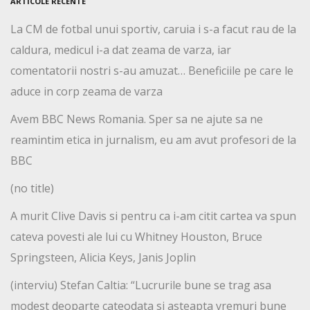
ARTICOLE RECENTE
La CM de fotbal unui sportiv, caruia i s-a facut rau de la
caldura, medicul i-a dat zeama de varza, iar
comentatorii nostri s-au amuzat… Beneficiile pe care le
aduce in corp zeama de varza
Avem BBC News Romania. Sper sa ne ajute sa ne
reamintim etica in jurnalism, eu am avut profesori de la
BBC
(no title)
A murit Clive Davis si pentru ca i-am citit cartea va spun
cateva povesti ale lui cu Whitney Houston, Bruce
Springsteen, Alicia Keys, Janis Joplin
(interviu) Stefan Caltia: “Lucrurile bune se trag asa
modest deoparte cateodata si asteapta vremuri bune