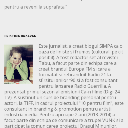
pentru a reveni la suprafata.”
CRISTINA BAZAVAN
Este jurnalist, a creat blogul S!MPA ca o
oaza de liniste si frumos (cultural, pe cit
posibil). A fost redactor sef al revistei
Tabu, a facut parte din echipa care a
creat brandul Europa FM si care a
formatat si rebranduit Radio 21 la
sfirsitul anilor ‘90 si a fost consultant
pentru lansarea Radio Guerrilla. A
prezentat primul sezon al emisiunii Ca-n filme (Digi 24
TV). A sustinut un curs de branding personal pentru
actori, la TIFF, in cadrul proiectului "10 pentru film", este
consultant in branding & promotion pentru artisti,
industria media. Pentru aproape 2 ani (2013-2014) a
facut parte din echipa de comunicare a trupei VUNK si a
participat la comunicarea proiectul Orasul Minunilor,