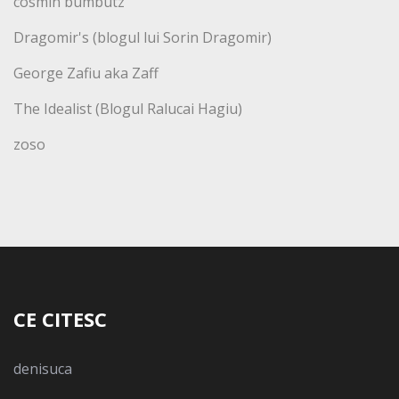
cosmin bumbutz
Dragomir's (blogul lui Sorin Dragomir)
George Zafiu aka Zaff
The Idealist (Blogul Ralucai Hagiu)
zoso
CE CITESC
denisuca