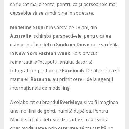
să fie cât mai diferite, pentru ca și persoanele mai
deosebite să se simtă bine în societate.
Madeline Stuart
în vârstă de 18 ani, din
Australia
, schimbă perspectivele, pentru că ea
este primul model cu
Sindrom Down
care va defila
la
New York Fashion Week
. Ea s-a făcut
remarcată la începutul anului, datorită
fotografiilor postate pe
Facebook
. De atunci, ea și
mama ei,
Rosanne
, au primit cereri de la agenții
internaționale de modelling.
A colaborat cu brandul
EverMaya
și va fi imaginea
unei noi linii de genți, numită după ea. Pentru
Maddie, a fi model este distractiv și reprezintă
doar modalitatea prin care vrea să transmită un