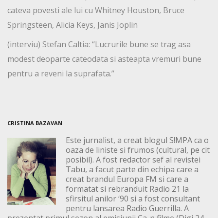
cateva povesti ale lui cu Whitney Houston, Bruce
Springsteen, Alicia Keys, Janis Joplin
(interviu) Stefan Caltia: “Lucrurile bune se trag asa
modest deoparte cateodata si asteapta vremuri bune
pentru a reveni la suprafata.”
CRISTINA BAZAVAN
Este jurnalist, a creat blogul S!MPA ca o
oaza de liniste si frumos (cultural, pe cit
posibil). A fost redactor sef al revistei
Tabu, a facut parte din echipa care a
creat brandul Europa FM si care a
formatat si rebranduit Radio 21 la
sfirsitul anilor ‘90 si a fost consultant
pentru lansarea Radio Guerrilla. A
prezentat primul sezon al emisiunii Ca-n filme (Digi 24