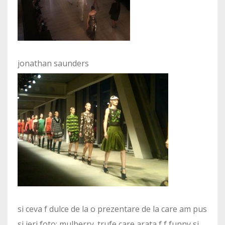
jonathan saunders
si ceva f dulce de la o prezentare de la care am pus
si ieri foto: mulberry. trufe care arata f f funny si