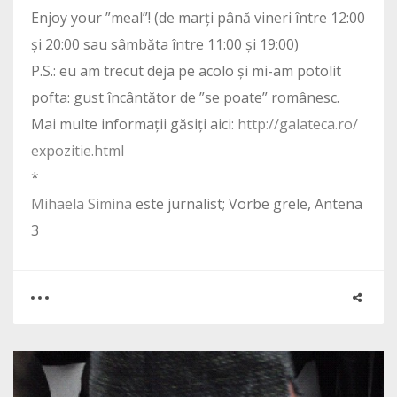
Enjoy your ”meal”! (de marți până vineri între 12:00
și 20:00 sau sâmbăta între 11:00 și 19:00)
P.S.: eu am trecut deja pe acolo și mi-am potolit
pofta: gust încântător de ”se poate” românesc.
Mai multe informații găsiți aici:
http://galateca.ro/
expozitie.html
*
Mihaela Simina
este jurnalist; Vorbe grele, Antena
3
0
0