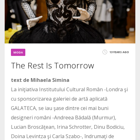
13 YEARS AGO
MODA
The Rest Is Tomorrow
text de Mihaela Simina
La iniţiativa Institutului Cultural Român -Londra şi
cu sponsorizarea galeriei de artă aplicată
GALATECA, se iau şase dintre cei mai buni
designeri români -Andreea Bădală (Murmur),
Lucian Broscăţean, Irina Schrotter, Dinu Bodiciu,
Doina Levintza şi Carla Szabo-, îndrumaţi de