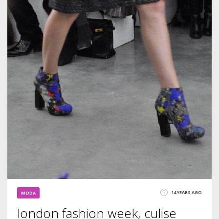
1932
14 YEARS AGO
MODA
london fashion week, culise