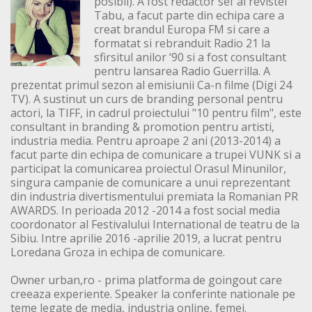
posibil). A fost redactor sef al revistei
Tabu, a facut parte din echipa care a
creat brandul Europa FM si care a
formatat si rebranduit Radio 21 la
sfirsitul anilor ‘90 si a fost consultant
pentru lansarea Radio Guerrilla. A
prezentat primul sezon al emisiunii Ca-n filme (Digi 24
TV). A sustinut un curs de branding personal pentru
actori, la TIFF, in cadrul proiectului "10 pentru film", este
consultant in branding & promotion pentru artisti,
industria media. Pentru aproape 2 ani (2013-2014) a
facut parte din echipa de comunicare a trupei VUNK si a
participat la comunicarea proiectul Orasul Minunilor,
singura campanie de comunicare a unui reprezentant
din industria divertismentului premiata la Romanian PR
AWARDS. In perioada 2012 -2014 a fost social media
coordonator al Festivalului International de teatru de la
Sibiu. Intre aprilie 2016 -aprilie 2019, a lucrat pentru
Loredana Groza in echipa de comunicare.
Owner urban,ro - prima platforma de goingout care
creeaza experiente. Speaker la conferinte nationale pe
teme legate de media, industria online, femei.