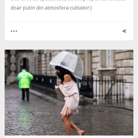
doar putin din atmosfera culiselor:)
0
0
1762