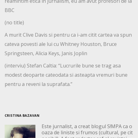
reamintim etica in jurnalism, eu am avut profesori de la
BBC
(no title)
A murit Clive Davis si pentru ca i-am citit cartea va spun
cateva povesti ale lui cu Whitney Houston, Bruce
Springsteen, Alicia Keys, Janis Joplin
(interviu) Stefan Caltia: “Lucrurile bune se trag asa
modest deoparte cateodata si asteapta vremuri bune
pentru a reveni la suprafata.”
CRISTINA BAZAVAN
Este jurnalist, a creat blogul S!MPA ca o
oaza de liniste si frumos (cultural, pe cit