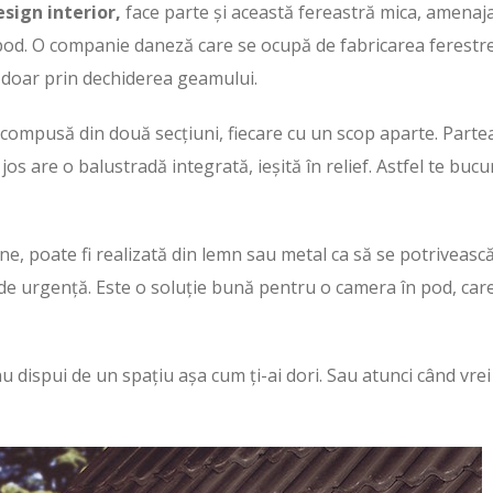
sign interior,
face parte și această fereastră mica, amenaj
 pod. O companie daneză care se ocupă de fabricarea ferestr
 doar prin dechiderea geamului.
compusă din două secțiuni, fiecare cu un scop aparte. Parte
jos are o balustradă integrată, ieșită în relief. Astfel te bucu
e, poate fi realizată din lemn sau metal ca să se potriveasc
re de urgență. Este o soluție bună pentru o camera în pod, car
u dispui de un spațiu așa cum ți-ai dori. Sau atunci când vrei