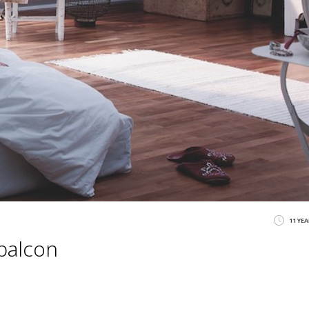
11 YE
 balcon