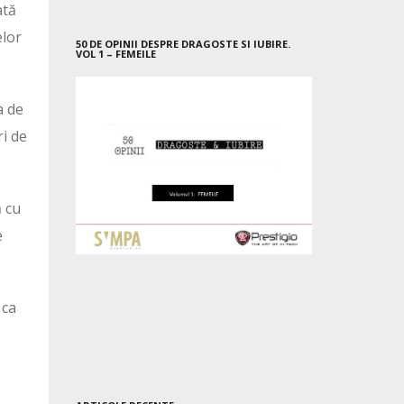
ată
elor
50 DE OPINII DESPRE DRAGOSTE SI IUBIRE.
VOL 1 – FEMEILE
a de
ri de
ă cu
e
 ca