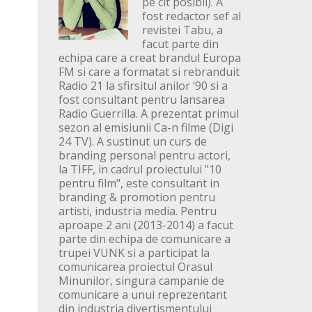
pe cit posibil). A
fost redactor sef al
revistei Tabu, a
facut parte din
echipa care a creat brandul Europa
FM si care a formatat si rebranduit
Radio 21 la sfirsitul anilor ‘90 si a
fost consultant pentru lansarea
Radio Guerrilla. A prezentat primul
sezon al emisiunii Ca-n filme (Digi
24 TV). A sustinut un curs de
branding personal pentru actori,
la TIFF, in cadrul proiectului "10
pentru film", este consultant in
branding & promotion pentru
artisti, industria media. Pentru
aproape 2 ani (2013-2014) a facut
parte din echipa de comunicare a
trupei VUNK si a participat la
comunicarea proiectul Orasul
Minunilor, singura campanie de
comunicare a unui reprezentant
din industria divertismentului