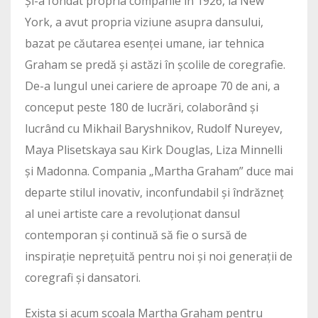
Și-a fondat propria companie în 1926, la New
York, a avut propria viziune asupra dansului,
bazat pe căutarea esenței umane, iar tehnica
Graham se predă și astăzi în școlile de coregrafie.
De-a lungul unei cariere de aproape 70 de ani, a
conceput peste 180 de lucrări, colaborând și
lucrând cu Mikhail Baryshnikov, Rudolf Nureyev,
Maya Plisetskaya sau Kirk Douglas, Liza Minnelli
și Madonna. Compania „Martha Graham” duce mai
departe stilul inovativ, inconfundabil și îndrăzneț
al unei artiste care a revoluționat dansul
contemporan și continuă să fie o sursă de
inspirație neprețuită pentru noi și noi generații de
coregrafi și dansatori.
Exista si acum scoala Martha Graham pentru