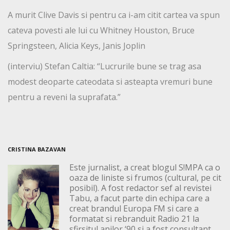
A murit Clive Davis si pentru ca i-am citit cartea va spun
cateva povesti ale lui cu Whitney Houston, Bruce
Springsteen, Alicia Keys, Janis Joplin
(interviu) Stefan Caltia: “Lucrurile bune se trag asa
modest deoparte cateodata si asteapta vremuri bune
pentru a reveni la suprafata.”
CRISTINA BAZAVAN
Este jurnalist, a creat blogul S!MPA ca o
oaza de liniste si frumos (cultural, pe cit
posibil). A fost redactor sef al revistei
Tabu, a facut parte din echipa care a
creat brandul Europa FM si care a
formatat si rebranduit Radio 21 la
sfirsitul anilor ‘90 si a fost consultant