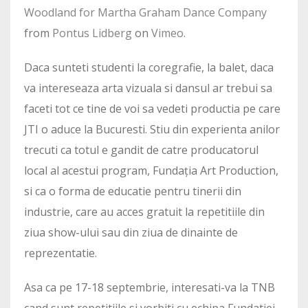
Woodland for Martha Graham Dance Company
from
Pontus Lidberg
on
Vimeo
.
Daca sunteti studenti la coregrafie, la balet, daca
va intereseaza arta vizuala si dansul ar trebui sa
faceti tot ce tine de voi sa vedeti productia pe care
JTI o aduce la Bucuresti. Stiu din experienta anilor
trecuti ca totul e gandit de catre producatorul
local al acestui program, Fundația Art Production,
si ca o forma de educatie pentru tinerii din
industrie, care au acces gratuit la repetitiile din
ziua show-ului sau din ziua de dinainte de
reprezentatie.
Asa ca pe 17-18 septembrie, interesati-va la TNB
cand sunt repetitiile si vorbiti cu echipa Fundatiei