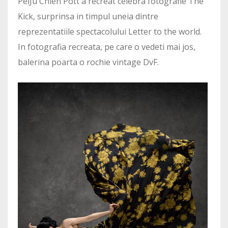
PeiJu Chien Pott a recreat celebra fotografie The
Kick, surprinsa in timpul uneia dintre
reprezentatiile spectacolului Letter to the world.
In fotografia recreata, pe care o vedeti mai jos,
balerina poarta o rochie vintage DvF.