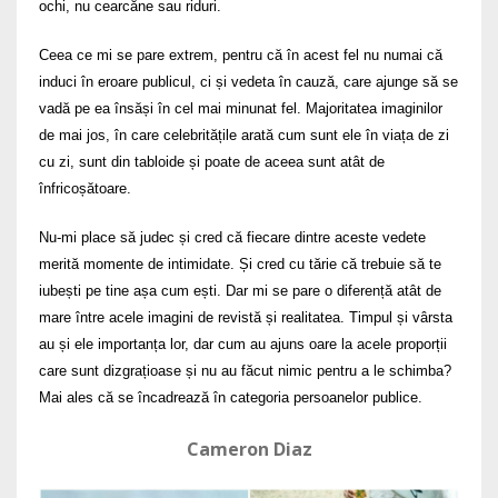
ochi, nu cearcăne sau riduri.
Ceea ce mi se pare extrem, pentru că în acest fel nu numai că
induci în eroare publicul, ci și vedeta în cauză, care ajunge să se
vadă pe ea însăși în cel mai minunat fel. Majoritatea imaginilor
de mai jos, în care celebritățile arată cum sunt ele în viața de zi
cu zi, sunt din tabloide și poate de aceea sunt atât de
înfricoșătoare.
Nu-mi place să judec și cred că fiecare dintre aceste vedete
merită momente de intimidate. Și cred cu tărie că trebuie să te
iubești pe tine așa cum ești. Dar mi se pare o diferență atât de
mare între acele imagini de revistă și realitatea. Timpul și vârsta
au și ele importanța lor, dar cum au ajuns oare la acele proporții
care sunt dizgrațioase și nu au făcut nimic pentru a le schimba?
Mai ales că se încadrează în categoria persoanelor publice.
Cameron Diaz