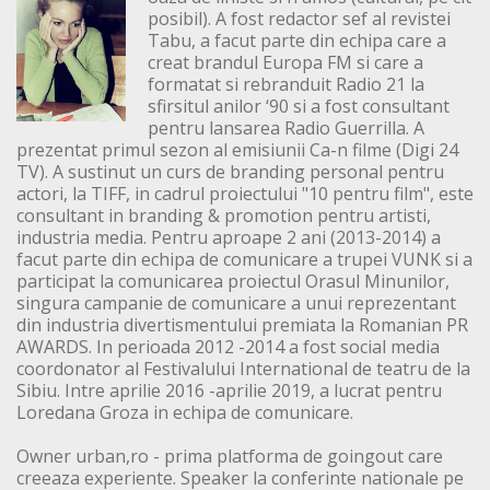
posibil). A fost redactor sef al revistei
Tabu, a facut parte din echipa care a
creat brandul Europa FM si care a
formatat si rebranduit Radio 21 la
sfirsitul anilor ‘90 si a fost consultant
pentru lansarea Radio Guerrilla. A
prezentat primul sezon al emisiunii Ca-n filme (Digi 24
TV). A sustinut un curs de branding personal pentru
actori, la TIFF, in cadrul proiectului "10 pentru film", este
consultant in branding & promotion pentru artisti,
industria media. Pentru aproape 2 ani (2013-2014) a
facut parte din echipa de comunicare a trupei VUNK si a
participat la comunicarea proiectul Orasul Minunilor,
singura campanie de comunicare a unui reprezentant
din industria divertismentului premiata la Romanian PR
AWARDS. In perioada 2012 -2014 a fost social media
coordonator al Festivalului International de teatru de la
Sibiu. Intre aprilie 2016 -aprilie 2019, a lucrat pentru
Loredana Groza in echipa de comunicare.
Owner urban,ro - prima platforma de goingout care
creeaza experiente. Speaker la conferinte nationale pe