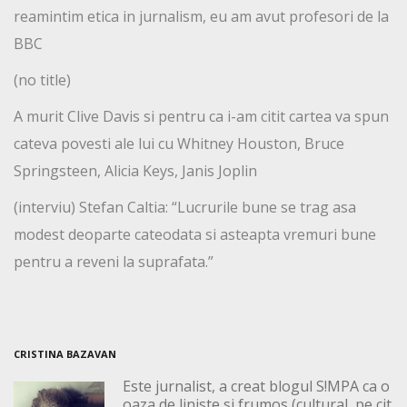
reamintim etica in jurnalism, eu am avut profesori de la
BBC
(no title)
A murit Clive Davis si pentru ca i-am citit cartea va spun
cateva povesti ale lui cu Whitney Houston, Bruce
Springsteen, Alicia Keys, Janis Joplin
(interviu) Stefan Caltia: “Lucrurile bune se trag asa
modest deoparte cateodata si asteapta vremuri bune
pentru a reveni la suprafata.”
CRISTINA BAZAVAN
Este jurnalist, a creat blogul S!MPA ca o
oaza de liniste si frumos (cultural, pe cit