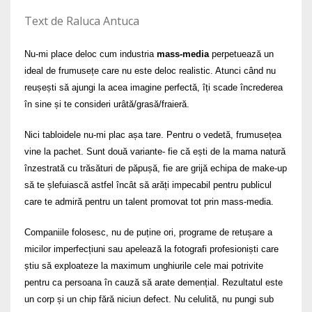
Text de Raluca Antuca
Nu-mi place deloc cum industria
mass-media
perpetuează un
ideal de frumusețe care nu este deloc realistic. Atunci când nu
reușești să ajungi la acea imagine perfectă, îți scade încrederea
în sine și te consideri urâtă/grasă/fraieră.
Nici tabloidele nu-mi plac așa tare. Pentru o vedetă, frumusețea
vine la pachet. Sunt două variante- fie că ești de la mama natură
înzestrată cu trăsături de păpușă, fie are grijă echipa de make-up
să te șlefuiască astfel încât să arăți impecabil pentru publicul
care te admiră pentru un talent promovat tot prin mass-media.
Companiile folosesc, nu de puține ori, programe de retușare a
micilor imperfecțiuni sau apelează la fotografi profesioniști care
știu să exploateze la maximum unghiurile cele mai potrivite
pentru ca persoana în cauză să arate demențial. Rezultatul este
un corp și un chip fără niciun defect. Nu celulită, nu pungi sub