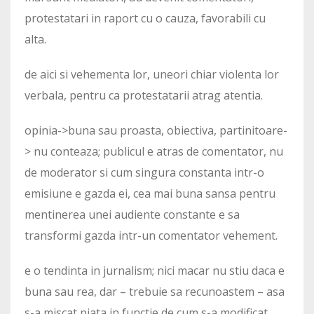
protestatari in raport cu o cauza, favorabili cu
alta.
de aici si vehementa lor, uneori chiar violenta lor
verbala, pentru ca protestatarii atrag atentia.
opinia->buna sau proasta, obiectiva, partinitoare-
> nu conteaza; publicul e atras de comentator, nu
de moderator si cum singura constanta intr-o
emisiune e gazda ei, cea mai buna sansa pentru
mentinerea unei audiente constante e sa
transformi gazda intr-un comentator vehement.
e o tendinta in jurnalism; nici macar nu stiu daca e
buna sau rea, dar – trebuie sa recunoastem – asa
s-a miscat piata in functie de cum s-a modificat