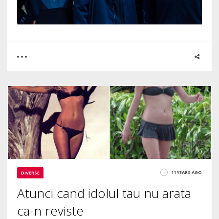
0
0
2735
11 YEARS AGO
DIVERSE
Atunci cand idolul tau nu arata
ca-n reviste