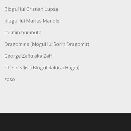
Blogul lui Cristian Lupsa
blogul lui Marius Manole
cosmin bumbutz
Dragomir's (blogul lui Sorin Dragomir)
George Zafiu aka Zaff
The Idealist (Blogul Ralucai Hagiu)
zoso