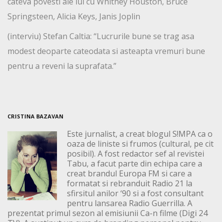
cateva povesti ale lui cu Whitney Houston, Bruce
Springsteen, Alicia Keys, Janis Joplin
(interviu) Stefan Caltia: “Lucrurile bune se trag asa
modest deoparte cateodata si asteapta vremuri bune
pentru a reveni la suprafata.”
CRISTINA BAZAVAN
Este jurnalist, a creat blogul S!MPA ca o
oaza de liniste si frumos (cultural, pe cit
posibil). A fost redactor sef al revistei
Tabu, a facut parte din echipa care a
creat brandul Europa FM si care a
formatat si rebranduit Radio 21 la
sfirsitul anilor ‘90 si a fost consultant
pentru lansarea Radio Guerrilla. A
prezentat primul sezon al emisiunii Ca-n filme (Digi 24