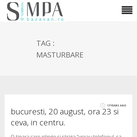
TAG :
MASTURBARE
17 YEARS AGO
bucuresti, 20 august, ora 23 si
ceva, in centru.
O tinara care plinge si striga “vreau telefonul, sa-