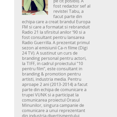
pe cit posibil). A
fost redactor sef al
revistei Tabu, a
facut parte din
echipa care a creat brandul Europa
FM si care a formatat si rebranduit
Radio 21 la sfirsitul anilor ‘90 si a
fost consultant pentru lansarea
Radio Guerrilla. A prezentat primul
sezon al emisiunii Ca-n filme (Digi
24 TV). A sustinut un curs de
branding personal pentru actori,
la TIFF, in cadrul proiectului "10
pentru film", este consultant in
branding & promotion pentru
artisti, industria media. Pentru
aproape 2 ani (2013-2014) a facut
parte din echipa de comunicare a
trupei VUNK si a participat la
comunicarea proiectul Orasul
Minunilor, singura campanie de
comunicare a unui reprezentant
din industria divertismentului