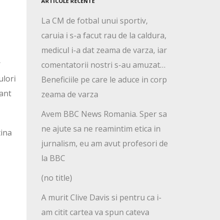
ARTICOLE RECENTE
La CM de fotbal unui sportiv,
caruia i s-a facut rau de la caldura,
medicul i-a dat zeama de varza, iar
r
comentatorii nostri s-au amuzat…
ulori
Beneficiile pe care le aduce in corp
nant
zeama de varza
Avem BBC News Romania. Sper sa
ne ajute sa ne reamintim etica in
tina
jurnalism, eu am avut profesori de
la BBC
(no title)
A murit Clive Davis si pentru ca i-
am citit cartea va spun cateva