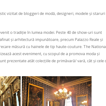
stic vizitat de bloggeri de modă, designeri, modele și staruri
enit o tradiție în lumea modei. Peste 40 de show-uri sunt
rafinat și arhitectură impunătoare, precum Palazzo Reale și
oarecare măsură cu hainele de tip haute-couture. The Nationa
nizează acest eveniment, cu scopul de a promova moda și
unt prezentate atât colecțiile de primăvară/ vară, cât și cele 