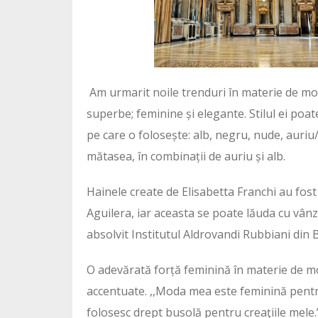
Am urmarit noile trenduri în materie de modă
superbe; feminine și elegante. Stilul ei poate
pe care o folosește: alb, negru, nude, auriu
mătasea, în combinații de auriu și alb.
Hainele create de Elisabetta Franchi au fost
Aguilera, iar aceasta se poate lăuda cu vânz
absolvit Institutul Aldrovandi Rubbiani din 
O adevărată forță feminină în materie de mod
accentuate. ,,Moda mea este feminină pentru 
folosesc drept busolă pentru creaţiile mele.