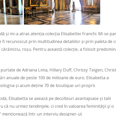
 și mi-a atras atenția colecția Elisabettei Franchi. Mi se pa
 fi recunoscut prin multitudinea detaliilor și prin paleta de c
/ cărămiziu, roșu. Pentru această colecție, a folosit predomi
 purtate de Adriana Lima, Hillary Duff, Chrissy Teigen, Chris
ări anuale de peste 100 de milioane de euro. Elisabetta a
Bologna și acum deține 70 de boutique-uri proprii.
ă, Elisabetta se axează pe decolteuri avantajoase și talii
că nu urmez tendinţele, ci cred în valoarea feminităţii şi o
’’ menționează într-un interviu designer-ul.