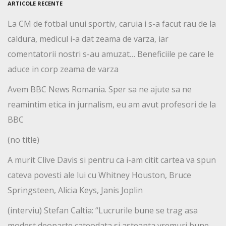
ARTICOLE RECENTE
La CM de fotbal unui sportiv, caruia i s-a facut rau de la
caldura, medicul i-a dat zeama de varza, iar
comentatorii nostri s-au amuzat… Beneficiile pe care le
aduce in corp zeama de varza
Avem BBC News Romania. Sper sa ne ajute sa ne
reamintim etica in jurnalism, eu am avut profesori de la
BBC
(no title)
A murit Clive Davis si pentru ca i-am citit cartea va spun
cateva povesti ale lui cu Whitney Houston, Bruce
Springsteen, Alicia Keys, Janis Joplin
(interviu) Stefan Caltia: “Lucrurile bune se trag asa
modest deoparte cateodata si asteapta vremuri bune