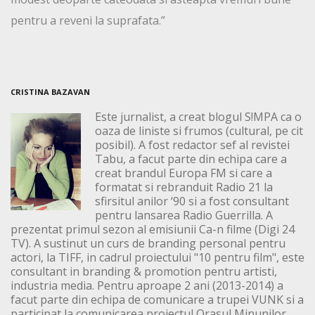
pentru a reveni la suprafata.”
CRISTINA BAZAVAN
Este jurnalist, a creat blogul S!MPA ca o
oaza de liniste si frumos (cultural, pe cit
posibil). A fost redactor sef al revistei
Tabu, a facut parte din echipa care a
creat brandul Europa FM si care a
formatat si rebranduit Radio 21 la
sfirsitul anilor ‘90 si a fost consultant
pentru lansarea Radio Guerrilla. A
prezentat primul sezon al emisiunii Ca-n filme (Digi 24
TV). A sustinut un curs de branding personal pentru
actori, la TIFF, in cadrul proiectului "10 pentru film", este
consultant in branding & promotion pentru artisti,
industria media. Pentru aproape 2 ani (2013-2014) a
facut parte din echipa de comunicare a trupei VUNK si a
participat la comunicarea proiectul Orasul Minunilor,