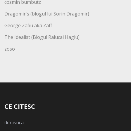
cosmin bumbutz
Dragomir's (blogul lui Sorin Dragomir)
George Zafiu aka Zaff
The Idealist (Blogul Ralucai Hagiu)
zoso
CE CITESC
denisuca