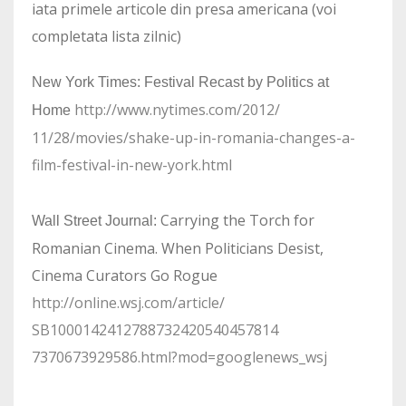
iata primele articole din presa americana (voi
completata lista zilnic)
New York Times: Festival Recast by Politics at
http://www.nytimes.com/2012/
Home
11/28/movies/shake-up-in-
romania-changes-a-
film-
festival-in-new-york.html
Carrying the Torch for
Wall Street Journal:
Romanian Cinema. When Politicians Desist,
Cinema Curators Go Rogue
http://online.wsj.com/article/
SB1000142412788732420540457814
7370673929586.html?mod=
googlenews_wsj