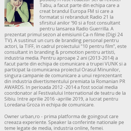
Tabu, a facut parte din echipa care a
creat brandul Europa FM si care a
formatat si rebranduit Radio 21 la
sfirsitul anilor ‘90 si a fost consultant
pentru lansarea Radio Guerrilla. A
prezentat primul sezon al emisiunii Ca-n filme (Digi 24
TV). A sustinut un curs de branding personal pentru
actori, la TIFF, in cadrul proiectului "10 pentru film", este
consultant in branding & promotion pentru artisti,
industria media. Pentru aproape 2 ani (2013-2014) a
facut parte din echipa de comunicare a trupei VUNK si a
participat la comunicarea proiectul Orasul Minunilor,
singura campanie de comunicare a unui reprezentant
din industria divertismentului premiata la Romanian PR
AWARDS. In perioada 2012 -2014 a fost social media
coordonator al Festivalului International de teatru de la
Sibiu. Intre aprilie 2016 -aprilie 2019, a lucrat pentru
Loredana Groza in echipa de comunicare.
Owner urban,ro - prima platforma de goingout care
creeaza experiente. Speaker la conferinte nationale pe
teme legate de media, industria online, femei.