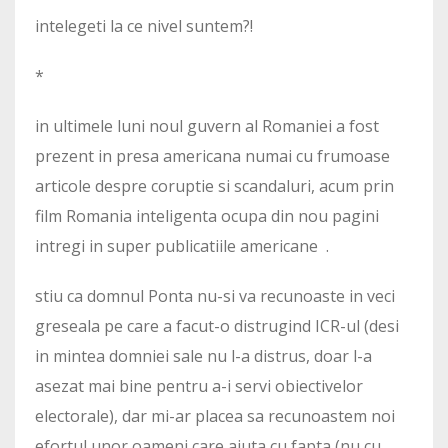
intelegeti la ce nivel suntem?!
*
in ultimele luni noul guvern al Romaniei a fost
prezent in presa americana numai cu frumoase
articole despre coruptie si scandaluri, acum prin
film Romania inteligenta ocupa din nou pagini
intregi in super publicatiile americane .
stiu ca domnul Ponta nu-si va recunoaste in veci
greseala pe care a facut-o distrugind ICR-ul (desi
in mintea domniei sale nu l-a distrus, doar l-a
asezat mai bine pentru a-i servi obiectivelor
electorale), dar mi-ar placea sa recunoastem noi
efortul unor oameni care ajuta cu fapta (nu cu