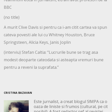
BBC
(no title)
A murit Clive Davis si pentru ca i-am citit cartea va spun
cateva povesti ale lui cu Whitney Houston, Bruce
Springsteen, Alicia Keys, Janis Joplin
(interviu) Stefan Caltia: “Lucrurile bune se trag asa
modest deoparte cateodata si asteapta vremuri bune
pentru a reveni la suprafata.”
CRISTINA BAZAVAN
Este jurnalist, a creat blogul S!MPA ca o
oaza de liniste si frumos (cultural, pe cit
posibil). A fost redactor sef al revistei