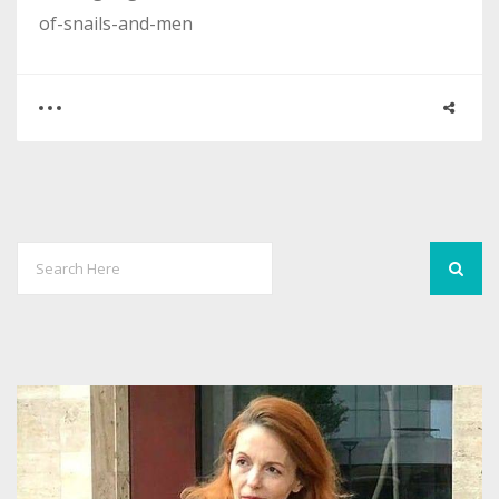
of-snails-and-men
0
1
2428