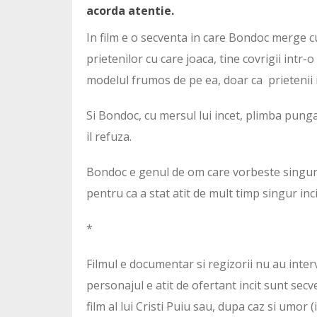
acorda atentie.
In film e o secventa in care Bondoc merge cu
prietenilor cu care joaca, tine covrigii intr
modelul frumos de pe ea, doar ca prietenii il t
Si Bondoc, cu mersul lui incet, plimba punga 
il refuza.
Bondoc e genul de om care vorbeste singur si
pentru ca a stat atit de mult timp singur inc
*
Filmul e documentar si regizorii nu au interve
personajul e atit de ofertant incit sunt sec
film al lui Cristi Puiu sau, dupa caz si umor 