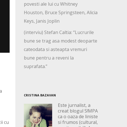
povesti ale lui cu Whitney
Houston, Bruce Springsteen, Alicia
Keys, Janis Joplin
(interviu) Stefan Caltia: “Lucrurile
bune se trag asa modest deoparte
cateodata si asteapta vremuri
bune pentru a reveni la
suprafata.”
a
CRISTINA BAZAVAN
Este jurnalist, a
creat blogul S!MPA
ca o oaza de liniste
ii cu
si frumos (cultural,