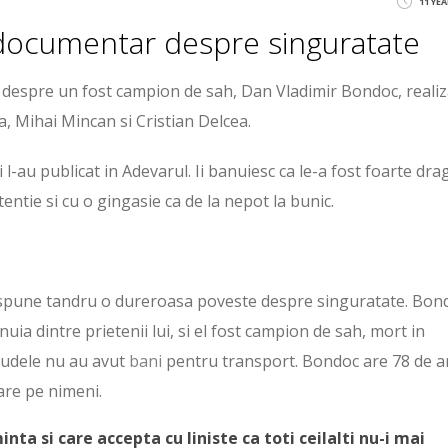
11 YE
documentar despre singuratate
despre un fost campion de sah, Dan Vladimir Bondoc, realiz
ea, Mihai Mincan si Cristian Delcea.
ii l-au publicat in Adevarul. Ii banuiesc ca le-a fost foarte dra
entie si cu o gingasie ca de la nepot la bunic.
ul spune tandru o dureroasa poveste despre singuratate. Bon
ia dintre prietenii lui, si el fost campion de sah, mort in
rudele nu au avut
bani
pentru transport. Bondoc are 78 de an
 are pe nimeni.
ta si care accepta cu liniste ca toti ceilalti nu-i mai