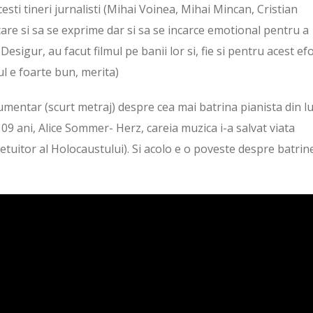
esti tineri jurnalisti (Mihai Voinea, Mihai Mincan, Cristian
care si sa se exprime dar si sa se incarce emotional pentru a
sigur, au facut filmul pe banii lor si, fie si pentru acest efo
ul e foarte bun, merita)
ocumentar (scurt metraj) despre cea mai batrina pianista din 
9 ani, Alice Sommer- Herz, careia muzica i-a salvat viata
ietuitor al Holocaustului). Si acolo e o poveste despre batrin