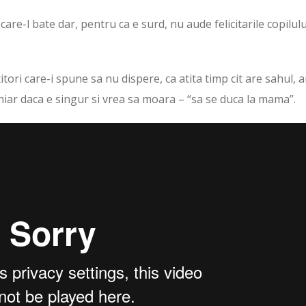
re-l bate dar, pentru ca e surd, nu aude felicitarile copilulu
itori care-i spune sa nu dispere, ca atita timp cit are sahul, a
hiar daca e singur si vrea sa moara – “sa se duca la mama”.