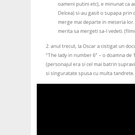
oameni putini etc), e minunat ca ac
Delcea) si-au gasit o supapa prin 
merge mai departe in meseria lor. De
merita sa mergeti sa-l vedeti. (film
2. anul trecut, la Oscar a cistigat un d
“The lady in number 6” – o doamna de 10
(personajul era si cel mai batrin suprav
si singuratate spusa cu multa tandrete.