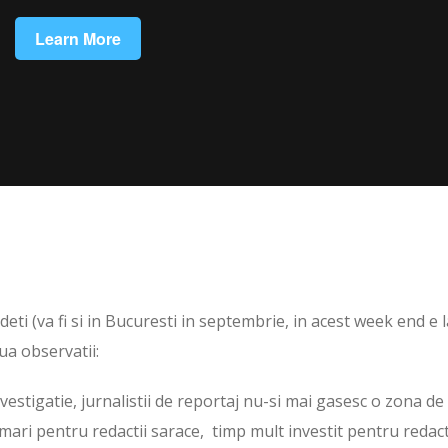
deti (va fi si in Bucuresti in septembrie, in acest week end e l
ua observatii:
investigatie, jurnalistii de reportaj nu-si mai gasesc o zona de
mari pentru redactii sarace, timp mult investit pentru redact