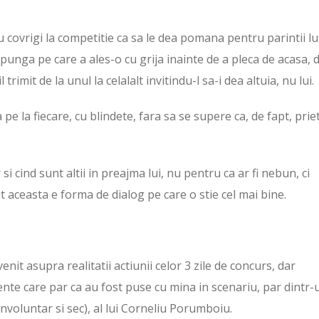
 covrigi la competitie ca sa le dea pomana pentru parintii lu
-o punga pe care a ales-o cu grija inainte de a pleca de acasa,
rimit de la unul la celalalt invitindu-l sa-i dea altuia, nu lui.
pe la fiecare, cu blindete, fara sa se supere ca, de fapt, prie
 cind sunt altii in preajma lui, nu pentru ca ar fi nebun, ci
it aceasta e forma de dialog pe care o stie cel mai bine.
nit asupra realitatii actiunii celor 3 zile de concurs, dar
vente care par ca au fost puse cu mina in scenariu, par dintr-
(involuntar si sec), al lui Corneliu Porumboiu.