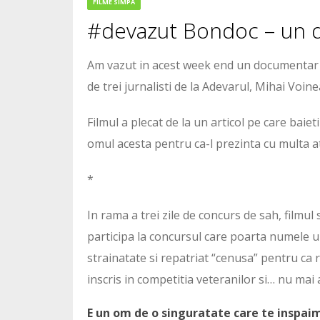
FILME SIMPA
#devazut Bondoc – un 
Am vazut in acest week end un documentar 
de trei jurnalisti de la Adevarul, Mihai Voin
Filmul a plecat de la un articol pe care baiet
omul acesta pentru ca-l prezinta cu multa at
*
In rama a trei zile de concurs de sah, film
participa la concursul care poarta numele unu
strainatate si repatriat “cenusa” pentru ca 
inscris in competitia veteranilor si… nu mai
E un om de o singuratate care te inspaimin