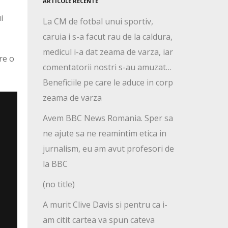
ARTICOLE RECENTE
i
La CM de fotbal unui sportiv,
caruia i s-a facut rau de la caldura,
medicul i-a dat zeama de varza, iar
re o
comentatorii nostri s-au amuzat…
Beneficiile pe care le aduce in corp
zeama de varza
Avem BBC News Romania. Sper sa
ne ajute sa ne reamintim etica in
jurnalism, eu am avut profesori de
la BBC
(no title)
A murit Clive Davis si pentru ca i-
am citit cartea va spun cateva