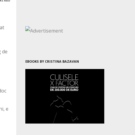
ARS AGO
at
g de
EBOOKS BY CRISTINA BAZAVAN
doc
i, e