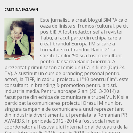
CRISTINA BAZAVAN
Este jurnalist, a creat blogul S!MPA ca o
oaza de liniste si frumos (cultural, pe cit
posibil). A fost redactor sef al revistei
Tabu, a facut parte din echipa care a
creat brandul Europa FM si care a
formatat si rebranduit Radio 21 la
sfirsitul anilor ‘90 si a fost consultant
pentru lansarea Radio Guerrilla. A
prezentat primul sezon al emisiunii Ca-n filme (Digi 24
TV). A sustinut un curs de branding personal pentru
actori, la TIFF, in cadrul proiectului "10 pentru film", este
consultant in branding & promotion pentru artisti,
industria media. Pentru aproape 2 ani (2013-2014) a
facut parte din echipa de comunicare a trupei VUNK si a
participat la comunicarea proiectul Orasul Minunilor,
singura campanie de comunicare a unui reprezentant
din industria divertismentului premiata la Romanian PR
AWARDS. In perioada 2012 -2014 a fost social media
coordonator al Festivalului International de teatru de la
Sibiu. Intre aprilie 2016 -aprilie 2019, a lucrat pentru