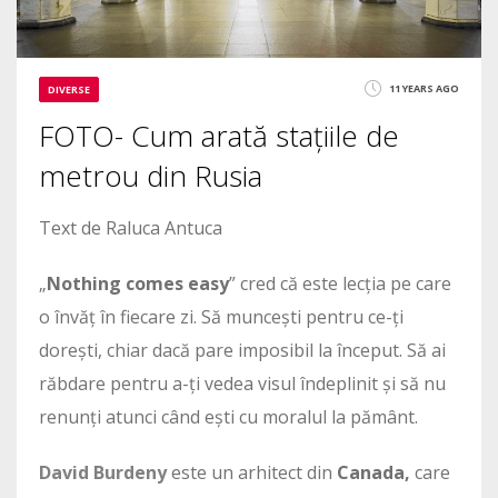
11 YEARS AGO
DIVERSE
FOTO- Cum arată stațiile de
metrou din Rusia
Text de Raluca Antuca
„
Nothing comes easy
” cred că este lecția pe care
o învăț în fiecare zi. Să muncești pentru ce-ți
dorești, chiar dacă pare imposibil la început. Să ai
răbdare pentru a-ți vedea visul îndeplinit și să nu
renunți atunci când ești cu moralul la pământ.
David Burdeny
este un arhitect din
Canada,
care