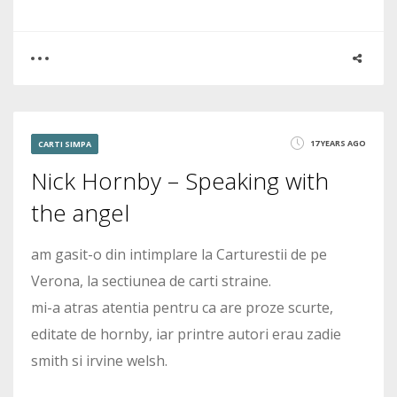
0
2
17 YEARS AGO
CARTI SIMPA
Nick Hornby – Speaking with
3884
the angel
am gasit-o din intimplare la Carturestii de pe
Verona, la sectiunea de carti straine.
mi-a atras atentia pentru ca are proze scurte,
editate de hornby, iar printre autori erau zadie
smith si irvine welsh.