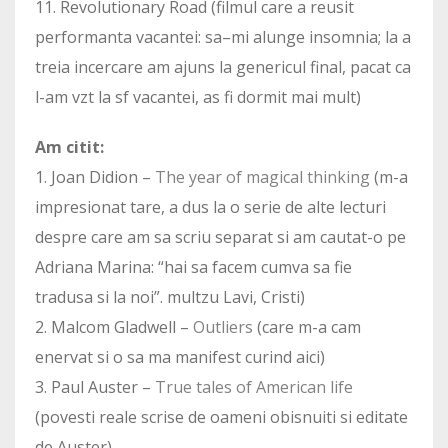
11. Revolutionary Road (filmul care a reusit
performanta vacantei: sa–mi alunge insomnia; la a
treia incercare am ajuns la genericul final, pacat ca
l-am vzt la sf vacantei, as fi dormit mai mult)
Am citit:
1. Joan Didion –
The year of magical thinking
(m-a
impresionat tare, a dus la o serie de alte lecturi
despre care am sa scriu separat si am cautat-o pe
Adriana Marina: “hai sa facem cumva sa fie
tradusa si la noi”. multzu Lavi, Cristi)
2. Malcom Gladwell –
Outliers
(care m-a cam
enervat si o sa ma manifest curind aici)
3. Paul Auster –
True tales of American life
(povesti reale scrise de oameni obisnuiti si editate
de Auster)