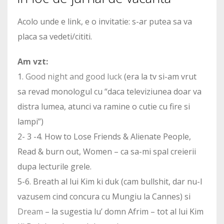
Acolo unde e link, e o invitatie: s-ar putea sa va
placa sa vedeti/cititi.
Am vzt:
1.
Good night and good luck
(era la tv si-am vrut
sa revad monologul cu “daca televiziunea doar va
distra lumea, atunci va ramine o cutie cu fire si
lampi”)
2- 3 -4. How to Lose Friends & Alienate People,
Read & burn out, Women – ca sa-mi spal creierii
dupa lecturile grele.
5-6. Breath al lui Kim ki duk (cam bullshit, dar nu-l
vazusem cind concura cu Mungiu la Cannes) si
Dream
– la sugestia lu’ domn Afrim – tot al lui Kim