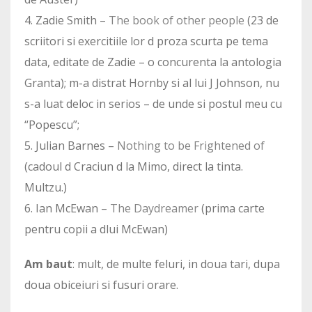
4. Zadie Smith –
The book of other people
(23 de
scriitori si exercitiile lor d proza scurta pe tema
data, editate de Zadie – o concurenta la antologia
Granta); m-a distrat Hornby si al lui J Johnson, nu
s-a luat deloc in serios – de unde si postul meu cu
“Popescu”;
5. Julian Barnes –
Nothing to be Frightened of
(cadoul d Craciun d la Mimo, direct la tinta.
Multzu.)
6. Ian McEwan –
The Daydreamer
(prima carte
pentru copii a dlui McEwan)
Am baut
: mult, de multe feluri, in doua tari, dupa
doua obiceiuri si fusuri orare.