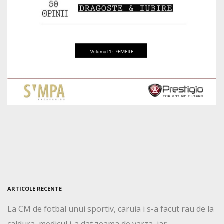
ARTICOLE RECENTE
La CM de fotbal unui sportiv, caruia i s-a facut rau de la
caldura, medicul i-a dat zeama de varza, iar