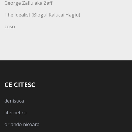
George Zafiu aka Zaff
The Idealist (Blogul Ralucai Hagiu)
zoso
CE CITESC
denisuca
liternet.ro
orlando nicoara