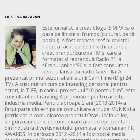
CRISTINA BAZAVAN
Este jurnalist, a creat blogul S!MPA ca o
oaza de liniste si frumos (cultural, pe cit
posibil). A fost redactor sef al revistei
Tabu, a facut parte din echipa care a
creat brandul Europa FM si care a
formatat si rebranduit Radio 21 la
sfirsitul anilor ‘90 si a fost consultant
pentru lansarea Radio Guerrilla. A
prezentat primul sezon al emisiunii Ca-n filme (Digi 24
TV). A sustinut un curs de branding personal pentru
actori, la TIFF, in cadrul proiectului "10 pentru film", este
consultant in branding & promotion pentru artisti,
industria media. Pentru aproape 2 ani (2013-2014) a
facut parte din echipa de comunicare a trupei VUNK si a
participat la comunicarea proiectul Orasul Minunilor,
singura campanie de comunicare a unui reprezentant
din industria divertismentului premiata la Romanian PR
AWARDS. In perioada 2012 -2014 a fost social media