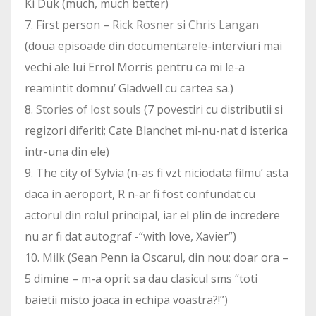
Ki Duk (much, much better)
7. First person –
Rick Rosner
si
Chris Langan
(doua episoade din documentarele-interviuri mai
vechi ale lui Errol Morris pentru ca mi le-a
reamintit domnu’ Gladwell cu cartea sa.)
8.
Stories of lost souls
(7 povestiri cu distributii si
regizori diferiti; Cate Blanchet mi-nu-nat d isterica
intr-una din ele)
9. The city of Sylvia (n-as fi vzt niciodata filmu’ asta
daca in aeroport, R n-ar fi fost confundat cu
actorul din rolul principal, iar el plin de incredere
nu ar fi dat autograf -“with love, Xavier”)
10.
Milk
(Sean Penn ia Oscarul, din nou; doar ora –
5 dimine – m-a oprit sa dau clasicul sms “toti
baietii misto joaca in echipa voastra?!”)