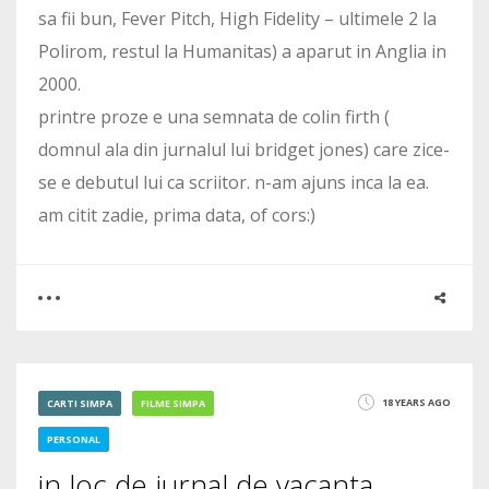
sa fii bun, Fever Pitch, High Fidelity – ultimele 2 la
Polirom, restul la Humanitas) a aparut in Anglia in
2000.
printre proze e una semnata de colin firth (
domnul ala din jurnalul lui bridget jones) care zice-
se e debutul lui ca scriitor. n-am ajuns inca la ea.
am citit zadie, prima data, of cors:)
0
2
18 YEARS AGO
CARTI SIMPA
FILME SIMPA
2971
PERSONAL
in loc de jurnal de vacanta