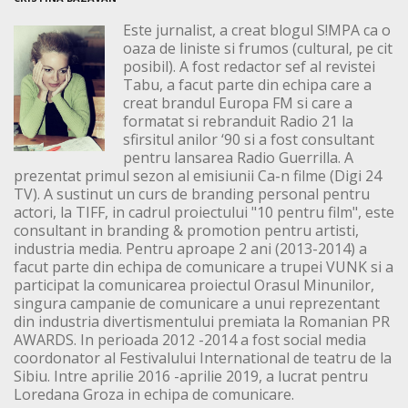
Este jurnalist, a creat blogul S!MPA ca o
oaza de liniste si frumos (cultural, pe cit
posibil). A fost redactor sef al revistei
Tabu, a facut parte din echipa care a
creat brandul Europa FM si care a
formatat si rebranduit Radio 21 la
sfirsitul anilor ‘90 si a fost consultant
pentru lansarea Radio Guerrilla. A
prezentat primul sezon al emisiunii Ca-n filme (Digi 24
TV). A sustinut un curs de branding personal pentru
actori, la TIFF, in cadrul proiectului "10 pentru film", este
consultant in branding & promotion pentru artisti,
industria media. Pentru aproape 2 ani (2013-2014) a
facut parte din echipa de comunicare a trupei VUNK si a
participat la comunicarea proiectul Orasul Minunilor,
singura campanie de comunicare a unui reprezentant
din industria divertismentului premiata la Romanian PR
AWARDS. In perioada 2012 -2014 a fost social media
coordonator al Festivalului International de teatru de la
Sibiu. Intre aprilie 2016 -aprilie 2019, a lucrat pentru
Loredana Groza in echipa de comunicare.