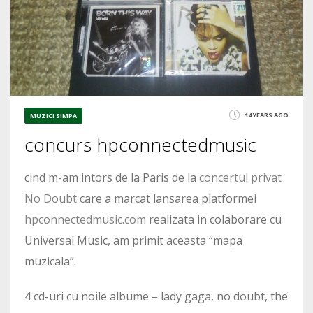
14 YEARS AGO
MUZICI SIMPA
concurs hpconnectedmusic
cind m-am intors de la Paris de la
concertul privat
No Doubt
care a marcat lansarea platformei
hpconnectedmusic.com
realizata in colaborare cu
Universal Music, am primit aceasta “mapa
muzicala”.
4 cd-uri cu noile albume – lady gaga, no doubt, the