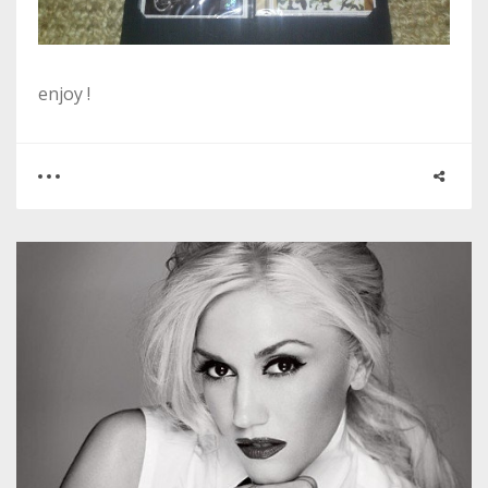
enjoy !
0
14
5471