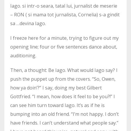
Iago. si intr-o seara, tatal lui, jurnalist de meserie
– RON ( si mama tot jurnalista, Cornelia) s-a gindit
sa …devina Iago.
I freeze here for a minute, trying to figure out my
opening line; four or five sentences dance about,
auditioning.
Then, a thought: Be Iago. What would Iago say? I
push the puppet up from the covers. “So, Owen,
how ya doin’?” I say, doing my best Gilbert
Gottfried. “I mean, how does it feel to be you?!” I
can see him turn toward Iago. It’s as if he is
bumping into an old friend. “I’m not happy. I don’t
have friends. I can’t understand what people say.”