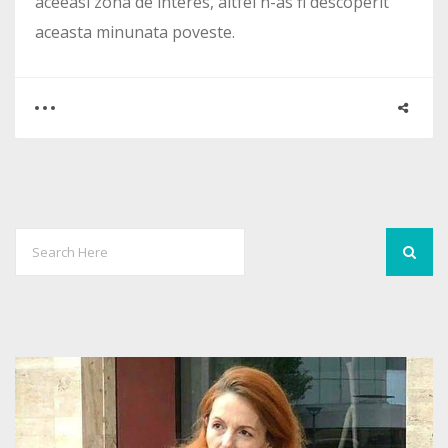
aceeasi zona de interes, altfel n-as fi descoperit
aceasta minunata poveste.
0
1
3482