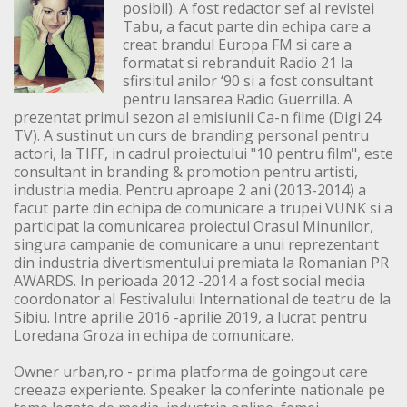
posibil). A fost redactor sef al revistei
Tabu, a facut parte din echipa care a
creat brandul Europa FM si care a
formatat si rebranduit Radio 21 la
sfirsitul anilor ‘90 si a fost consultant
pentru lansarea Radio Guerrilla. A
prezentat primul sezon al emisiunii Ca-n filme (Digi 24
TV). A sustinut un curs de branding personal pentru
actori, la TIFF, in cadrul proiectului "10 pentru film", este
consultant in branding & promotion pentru artisti,
industria media. Pentru aproape 2 ani (2013-2014) a
facut parte din echipa de comunicare a trupei VUNK si a
participat la comunicarea proiectul Orasul Minunilor,
singura campanie de comunicare a unui reprezentant
din industria divertismentului premiata la Romanian PR
AWARDS. In perioada 2012 -2014 a fost social media
coordonator al Festivalului International de teatru de la
Sibiu. Intre aprilie 2016 -aprilie 2019, a lucrat pentru
Loredana Groza in echipa de comunicare.
Owner urban,ro - prima platforma de goingout care
creeaza experiente. Speaker la conferinte nationale pe