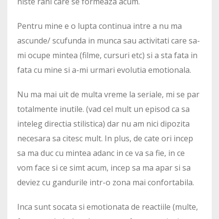
niste rani care se formeaza acum.
Pentru mine e o lupta continua intre a nu ma
ascunde/ scufunda in munca sau activitati care sa-
mi ocupe mintea (filme, cursuri etc) si a sta fata in
fata cu mine si a-mi urmari evolutia emotionala.
Nu ma mai uit de multa vreme la seriale, mi se par
totalmente inutile. (vad cel mult un episod ca sa
inteleg directia stilistica) dar nu am nici dipozita
necesara sa citesc mult. In plus, de cate ori incep
sa ma duc cu mintea adanc in ce va sa fie, in ce
vom face si ce simt acum, incep sa ma apar si sa
deviez cu gandurile intr-o zona mai confortabila.
Inca sunt socata si emotionata de reactiile (multe,