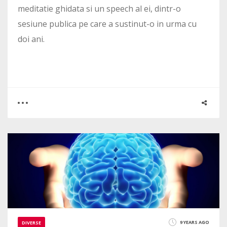
meditatie ghidata si un speech al ei, dintr-o
sesiune publica pe care a sustinut-o in urma cu
doi ani.
0
1
3368
9 YEARS AGO
DIVERSE