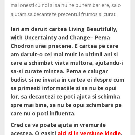
mai onesti cu noi si sa nu ne punem bariere, sa o
ajutam sa decanteze prezentul frumos si curat.
Ieri am daruit cartea Living Beautifully,
with Uncertainty and Change– Pema
Chodron unei prietene. E cartea pe care
am daruit-o cel mai mult in ultimii ani si
care a schimbat viata multora, ajutandu-i
sa-si curate mintea. Pema e calugar
budist si ne invata in cartea ei despre cum
sa primesti informatiile si sa nu te opui
lor, sa decantezi ce poti ajuta si schimba
spre mai bine, sa nu te opui schimbarii pe
care nu o poti influenta.
Cred ca va poate ajuta in vremurile
acestea. O gasiti
aici si in versiune kindle
.