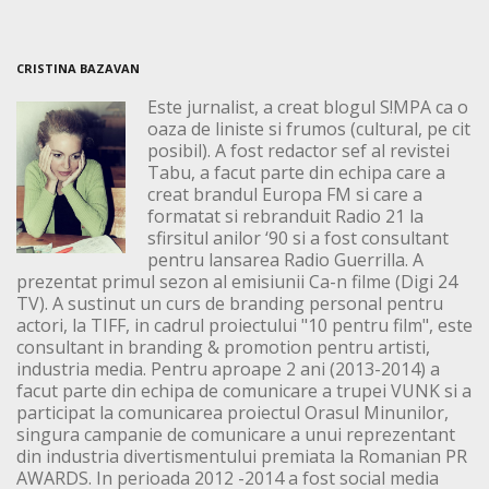
CRISTINA BAZAVAN
Este jurnalist, a creat blogul S!MPA ca o
oaza de liniste si frumos (cultural, pe cit
posibil). A fost redactor sef al revistei
Tabu, a facut parte din echipa care a
creat brandul Europa FM si care a
formatat si rebranduit Radio 21 la
sfirsitul anilor ‘90 si a fost consultant
pentru lansarea Radio Guerrilla. A
prezentat primul sezon al emisiunii Ca-n filme (Digi 24
TV). A sustinut un curs de branding personal pentru
actori, la TIFF, in cadrul proiectului "10 pentru film", este
consultant in branding & promotion pentru artisti,
industria media. Pentru aproape 2 ani (2013-2014) a
facut parte din echipa de comunicare a trupei VUNK si a
participat la comunicarea proiectul Orasul Minunilor,
singura campanie de comunicare a unui reprezentant
din industria divertismentului premiata la Romanian PR
AWARDS. In perioada 2012 -2014 a fost social media