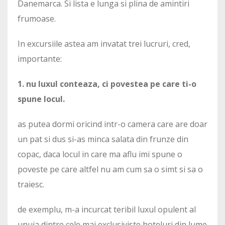
Danemarca. Si lista e lunga si plina de amintiri
frumoase.
In excursiile astea am invatat trei lucruri, cred,
importante:
1. nu luxul conteaza, ci povestea pe care ti-o
spune locul.
as putea dormi oricind intr-o camera care are doar
un pat si dus si-as minca salata din frunze din
copac, daca locul in care ma aflu imi spune o
poveste pe care altfel nu am cum sa o simt si sa o
traiesc.
de exemplu, m-a incurcat teribil luxul opulent al
unuia dintre cele mai exclusiviste hoteluri din lume