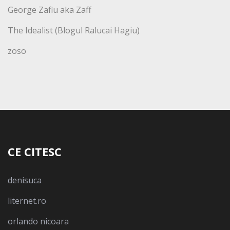
George Zafiu aka Zaff
The Idealist (Blogul Ralucai Hagiu)
zoso
CE CITESC
denisuca
liternet.ro
orlando nicoara