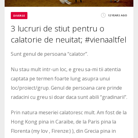
12 YEARS AGO
DIVERSE
3 lucruri de stiut pentru o
calatorie de neuitat; #vienaaltfel
Sunt genul de persoana “calator”.
Nu stau mult intr-un loc, e greu sa-mi tii atentia
captata pe termen foarte lung asupra unui
loc/proiect/grup. Genul de persoana care prinde
radacini cu greu si doar daca sunt abili “gradinarii”.
Prin natura meseriei calatoresc mult. Am fost de la
Hong Kong pina in Caraibe, de la Paris pina la
Florenta (my lov , Firenze:) ), din Grecia pina in