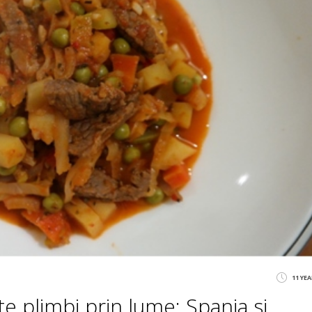
11 YE
te plimbi prin lume: Spania si