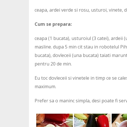
ceapa, ardei verde si rosu, usturoi, vinete, d
Cum se prepara:
ceapa (1 bucata), usturoiul (3 catei), ardeii (
masline. dupa 5 min cit stau in robotelul Pih
bucata), dovleceii (una bucata) taiati marun
pentru 20 de min.
Eu toc dovleceii si vinetele in timp ce se cal
maximum.
Prefer sa o maninc simpla, desi poate fi serv