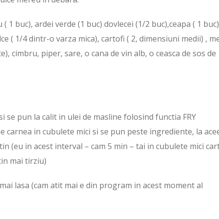
u ( 1 buc), ardei verde (1 buc) dovlecei (1/2 buc),ceapa ( 1 buc)
lce ( 1/4 dintr-o varza mica), cartofi ( 2, dimensiuni medii) , 
te), cimbru, piper, sare, o cana de vin alb, o ceasca de sos de
i se pun la calit in ulei de masline folosind functia FRY
 carnea in cubulete mici si se pun peste ingrediente, la ace
in (eu in acest interval – cam 5 min – tai in cubulete mici cart
in mai tirziu)
e mai lasa (cam atit mai e din program in acest moment al