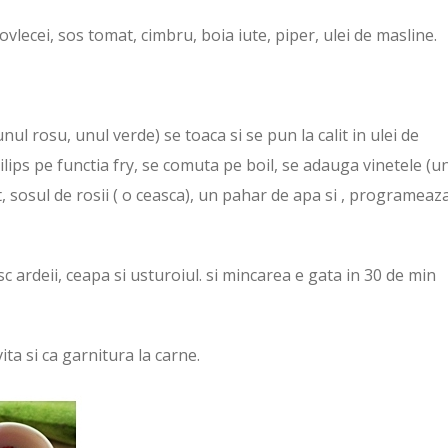
ovlecei, sos tomat, cimbru, boia iute, piper, ulei de masline.
unul rosu, unul verde) se toaca si se pun la calit in ulei de
ilips pe functia fry, se comuta pe boil, se adauga vinetele (u
t, sosul de rosii ( o ceasca), un pahar de apa si , programeaz
esc ardeii, ceapa si usturoiul. si mincarea e gata in 30 de min
ita si ca garnitura la carne.