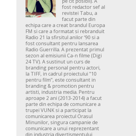
pe cit posibil). A
fost redactor sef al
revistei Tabu, a
facut parte din
echipa care a creat brandul Europa
FM si care a formatat si rebranduit
Radio 21 la sfirsitul anilor ‘90 si a
fost consultant pentru lansarea
Radio Guerrilla. A prezentat primul
sezon al emisiunii Ca-n filme (Digi
24 TV). A sustinut un curs de
branding personal pentru actori,
la TIFF, in cadrul proiectului "10
pentru film", este consultant in
branding & promotion pentru
artisti, industria media. Pentru
aproape 2 ani (2013-2014) a facut
parte din echipa de comunicare a
trupei VUNK si a participat la
comunicarea proiectul Orasul
Minunilor, singura campanie de
comunicare a unui reprezentant
din industria divertismentului