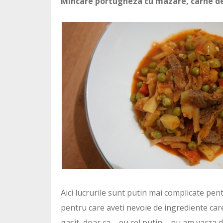
Mincare portugheza cu mazare, carne de 
Aici lucrurile sunt putin mai complicate pen
pentru care aveti nevoie de ingrediente care
gasit, doar ca – eu cel putin – nu am varza 