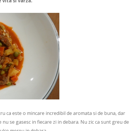
vita si varza.
tru ca este o mincare incredibil de aromata si de buna, dar
 nu se gasesc in fiecare zi in debara. Nu zic ca sunt greu de
dulce mereu in debara.