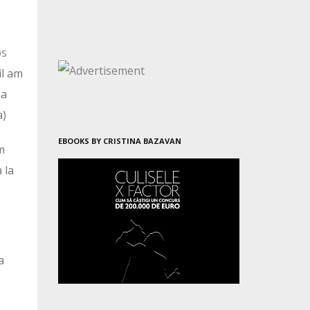
ps
il am
ea
a)
EBOOKS BY CRISTINA BAZAVAN
m
 la
a