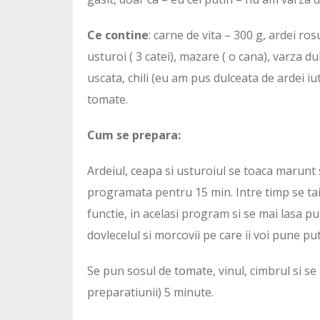
Ce contine
: carne de vita – 300 g, ardei ros
usturoi ( 3 catei), mazare ( o cana), varza du
uscata, chili (eu am pus dulceata de ardei iu
tomate.
Cum se prepara:
Ardeiul, ceapa si usturoiul se toaca marunt s
programata pentru 15 min. Intre timp se taie
functie, in acelasi program si se mai lasa put
dovlecelul si morcovii pe care ii voi pune put
Se pun sosul de tomate, vinul, cimbrul si s
preparatiunii) 5 minute.