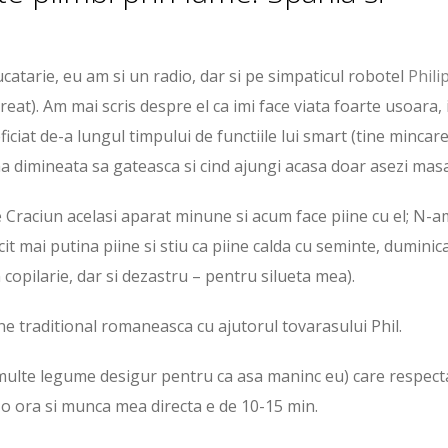
atarie, eu am si un radio, dar si pe simpaticul robotel
Phili
creat). Am mai scris despre el ca imi face viata foarte usoara, 
iciat de-a lungul timpului de functiile lui smart (tine mincar
ma dimineata sa gateasca si cind ajungi acasa doar asezi mas
e Craciun acelasi aparat minune si acum face piine cu el; N-a
cit mai putina piine si stiu ca piine calda cu seminte, duminica
 copilarie, dar si dezastru – pentru silueta mea).
ine traditional romaneasca cu ajutorul tovarasului Phil.
u multe legume desigur pentru ca asa maninc eu) care respect
 o ora si munca mea directa e de 10-15 min.