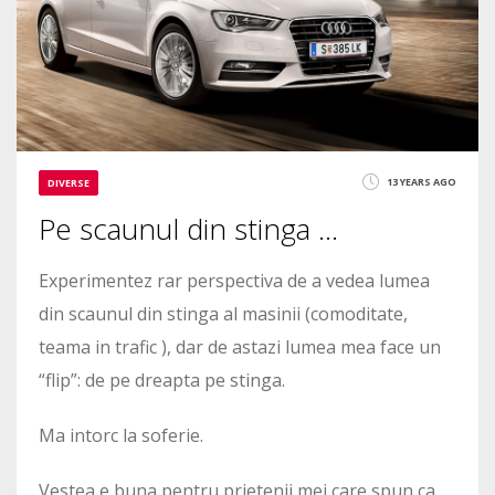
13 YEARS AGO
DIVERSE
Pe scaunul din stinga …
Experimentez rar perspectiva de a vedea lumea
din scaunul din stinga al masinii (comoditate,
teama in trafic ), dar de astazi lumea mea face un
“flip”: de pe dreapta pe stinga.
Ma intorc la soferie.
Vestea e buna pentru prietenii mei care spun ca ,