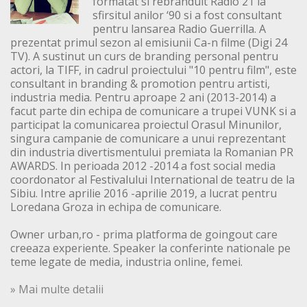
formatat si rebranduit Radio 21 la
sfirsitul anilor ‘90 si a fost consultant
pentru lansarea Radio Guerrilla. A
prezentat primul sezon al emisiunii Ca-n filme (Digi 24
TV). A sustinut un curs de branding personal pentru
actori, la TIFF, in cadrul proiectului "10 pentru film", este
consultant in branding & promotion pentru artisti,
industria media. Pentru aproape 2 ani (2013-2014) a
facut parte din echipa de comunicare a trupei VUNK si a
participat la comunicarea proiectul Orasul Minunilor,
singura campanie de comunicare a unui reprezentant
din industria divertismentului premiata la Romanian PR
AWARDS. In perioada 2012 -2014 a fost social media
coordonator al Festivalului International de teatru de la
Sibiu. Intre aprilie 2016 -aprilie 2019, a lucrat pentru
Loredana Groza in echipa de comunicare.
Owner urban,ro - prima platforma de goingout care
creeaza experiente. Speaker la conferinte nationale pe
teme legate de media, industria online, femei.
» Mai multe detalii