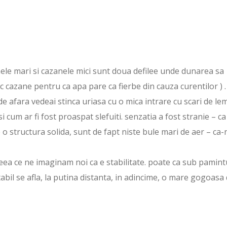
ele mari si cazanele mici sunt doua defilee unde dunarea sa
c cazane pentru ca apa pare ca fierbe din cauza curentilor ) .
de afara vedeai stinca uriasa cu o mica intrare cu scari de le
 cum ar fi fost proaspat slefuiti. senzatia a fost stranie – ca 
 o structura solida, sunt de fapt niste bule mari de aer – ca-
 ceea ce ne imaginam noi ca e stabilitate. poate ca sub pamint
abil se afla, la putina distanta, in adincime, o mare gogoasa