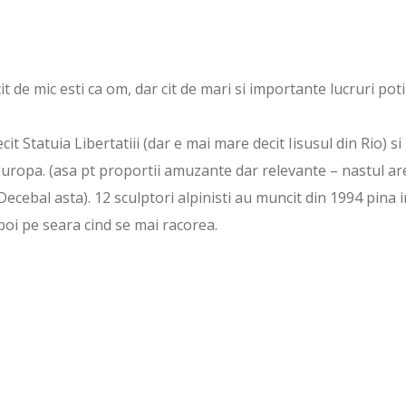
i cit de mic esti ca om, dar cit de mari si importante lucruri poti
it Statuia Libertatiii (dar e mai mare decit Iisusul din Rio) si
 Europa. (asa pt proportii amuzante dar relevante – nastul ar
ecebal asta). 12 sculptori alpinisti au muncit din 1994 pina i
poi pe seara cind se mai racorea.