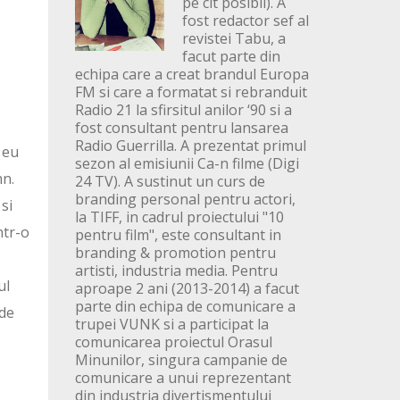
pe cit posibil). A
fost redactor sef al
revistei Tabu, a
facut parte din
echipa care a creat brandul Europa
FM si care a formatat si rebranduit
Radio 21 la sfirsitul anilor ‘90 si a
fost consultant pentru lansarea
Radio Guerrilla. A prezentat primul
 eu
sezon al emisiunii Ca-n filme (Digi
mn.
24 TV). A sustinut un curs de
branding personal pentru actori,
si
la TIFF, in cadrul proiectului "10
ntr-o
pentru film", este consultant in
branding & promotion pentru
artisti, industria media. Pentru
ul
aproape 2 ani (2013-2014) a facut
parte din echipa de comunicare a
 de
trupei VUNK si a participat la
comunicarea proiectul Orasul
Minunilor, singura campanie de
comunicare a unui reprezentant
din industria divertismentului