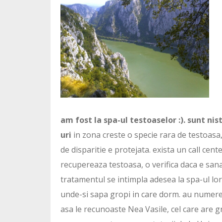
am fost la spa-ul testoaselor :). sunt nis
uri
in zona creste o specie rara de testoasa
de disparitie e protejata. exista un call ce
recupereaza testoasa, o verifica daca e sanat
tratamentul se intimpla adesea la spa-ul lor 
unde-si sapa gropi in care dorm. au numere 
asa le recunoaste Nea Vasile, cel care are g