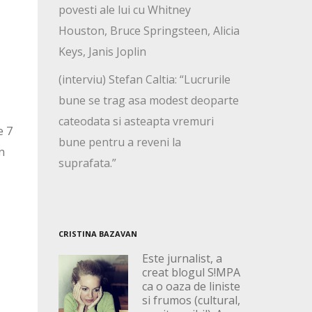
povesti ale lui cu Whitney
Houston, Bruce Springsteen, Alicia
Keys, Janis Joplin
(interviu) Stefan Caltia: “Lucrurile
bune se trag asa modest deoparte
cateodata si asteapta vremuri
e 7
bune pentru a reveni la
n
suprafata.”
CRISTINA BAZAVAN
Este jurnalist, a
creat blogul S!MPA
ca o oaza de liniste
si frumos (cultural,