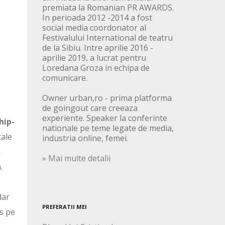
premiata la Romanian PR AWARDS.
In perioada 2012 -2014 a fost
social media coordonator al
Festivalului International de teatru
de la Sibiu. Intre aprilie 2016 -
aprilie 2019, a lucrat pentru
Loredana Groza in echipa de
comunicare.
Owner urban,ro - prima platforma
de goingout care creeaza
experiente. Speaker la conferinte
hip-
nationale pe teme legate de media,
cale
industria online, femei.
a
» Mai multe detalii
.
dar
PREFERATII MEI
us pe