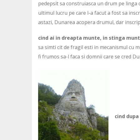
pedepsit sa construiasca un drum pe linga cur
ultimul lucru pe care l-a facut a fost sa insc
astazi, Dunarea acopera drumul, dar inscript
cind ai in dreapta munte, in stinga munte
sa simti cit de fragil esti in mecanismul cu 
fi frumos sa-l faca si domnii care se cred Du
cind dupa 