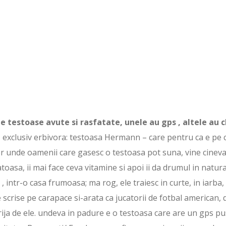
te testoase avute si rasfatate, unele au gps , altele au c
, exclusiv erbivora: testoasa Hermann – care pentru ca e pe 
nter unde oamenii care gasesc o testoasa pot suna, vine cinev
oasa, ii mai face ceva vitamine si apoi ii da drumul in natura
, intr-o casa frumoasa; ma rog, ele traiesc in curte, in iarba,
scrise pe carapace si-arata ca jucatorii de fotbal american, 
rija de ele. undeva in padure e o testoasa care are un gps p