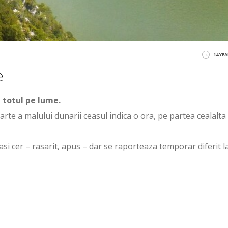
14 YE
e
e totul pe lume.
arte a malului dunarii ceasul indica o ora, pe partea cealalta 
lasi cer – rasarit, apus – dar se raporteaza temporar diferit la