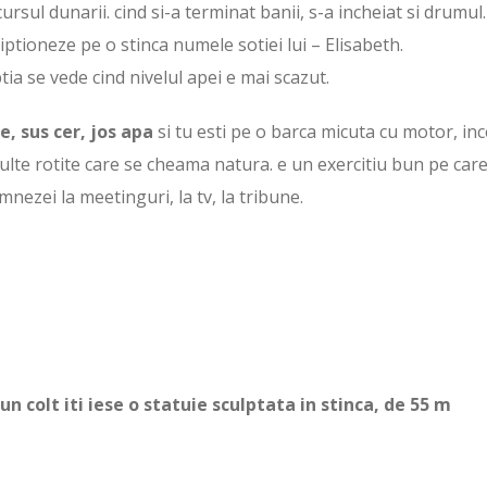
sul dunarii. cind si-a terminat banii, s-a incheiat si drumul.
riptioneze pe o stinca numele sotiei lui – Elisabeth.
ia se vede cind nivelul apei e mai scazut.
, sus cer, jos apa
si tu esti pe o barca micuta cu motor, inc
multe rotite care se cheama natura. e un exercitiu bun pe care
mnezei la meetinguri, la tv, la tribune.
un colt iti iese o statuie sculptata in stinca, de 55 m