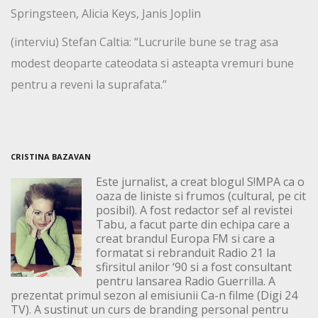
Springsteen, Alicia Keys, Janis Joplin
(interviu) Stefan Caltia: “Lucrurile bune se trag asa
modest deoparte cateodata si asteapta vremuri bune
pentru a reveni la suprafata.”
CRISTINA BAZAVAN
Este jurnalist, a creat blogul S!MPA ca o
oaza de liniste si frumos (cultural, pe cit
posibil). A fost redactor sef al revistei
Tabu, a facut parte din echipa care a
creat brandul Europa FM si care a
formatat si rebranduit Radio 21 la
sfirsitul anilor ‘90 si a fost consultant
pentru lansarea Radio Guerrilla. A
prezentat primul sezon al emisiunii Ca-n filme (Digi 24
TV). A sustinut un curs de branding personal pentru