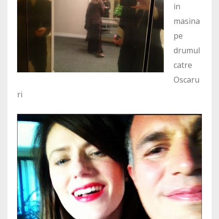
in
masina
pe
drumul
catre
Oscaru
ri