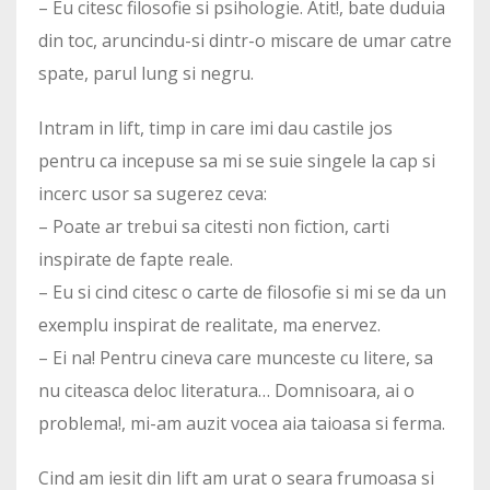
– Eu citesc filosofie si psihologie. Atit!, bate duduia
din toc, aruncindu-si dintr-o miscare de umar catre
spate, parul lung si negru.
Intram in lift, timp in care imi dau castile jos
pentru ca incepuse sa mi se suie singele la cap si
incerc usor sa sugerez ceva:
– Poate ar trebui sa citesti non fiction, carti
inspirate de fapte reale.
– Eu si cind citesc o carte de filosofie si mi se da un
exemplu inspirat de realitate, ma enervez.
– Ei na! Pentru cineva care munceste cu litere, sa
nu citeasca deloc literatura… Domnisoara, ai o
problema!, mi-am auzit vocea aia taioasa si ferma.
Cind am iesit din lift am urat o seara frumoasa si