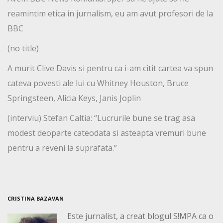
reamintim etica in jurnalism, eu am avut profesori de la
BBC
(no title)
A murit Clive Davis si pentru ca i-am citit cartea va spun
cateva povesti ale lui cu Whitney Houston, Bruce
Springsteen, Alicia Keys, Janis Joplin
(interviu) Stefan Caltia: “Lucrurile bune se trag asa
modest deoparte cateodata si asteapta vremuri bune
pentru a reveni la suprafata.”
CRISTINA BAZAVAN
Este jurnalist, a creat blogul S!MPA ca o