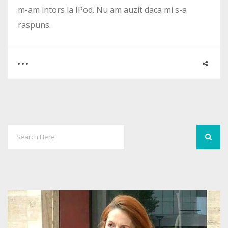
m-am intors la IPod. Nu am auzit daca mi s-a
raspuns.
0
10
4061