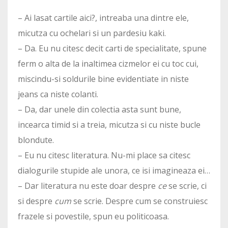
– Ai lasat cartile aici?, intreaba una dintre ele,
micutza cu ochelari si un pardesiu kaki.
– Da. Eu nu citesc decit carti de specialitate, spune
ferm o alta de la inaltimea cizmelor ei cu toc cui,
miscindu-si soldurile bine evidentiate in niste
jeans ca niste colanti.
– Da, dar unele din colectia asta sunt bune,
incearca timid si a treia, micutza si cu niste bucle
blondute.
– Eu nu citesc literatura. Nu-mi place sa citesc
dialogurile stupide ale unora, ce isi imagineaza ei…
– Dar literatura nu este doar despre
ce
se scrie, ci
si despre
cum
se scrie. Despre cum se construiesc
frazele si povestile, spun eu politicoasa.