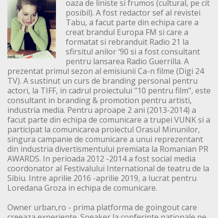
oaza de liniste si frumos (cultural, pe cit
posibil). A fost redactor sef al revistei
Tabu, a facut parte din echipa care a
creat brandul Europa FM si care a
formatat si rebranduit Radio 21 la
sfirsitul anilor ‘90 si a fost consultant
pentru lansarea Radio Guerrilla. A
prezentat primul sezon al emisiunii Ca-n filme (Digi 24
TV). A sustinut un curs de branding personal pentru
actori, la TIFF, in cadrul proiectului "10 pentru film", este
consultant in branding & promotion pentru artisti,
industria media. Pentru aproape 2 ani (2013-2014) a
facut parte din echipa de comunicare a trupei VUNK si a
participat la comunicarea proiectul Orasul Minunilor,
singura campanie de comunicare a unui reprezentant
din industria divertismentului premiata la Romanian PR
AWARDS. In perioada 2012 -2014 a fost social media
coordonator al Festivalului International de teatru de la
Sibiu. Intre aprilie 2016 -aprilie 2019, a lucrat pentru
Loredana Groza in echipa de comunicare.
Owner urban,ro - prima platforma de goingout care
creeaza experiente. Speaker la conferinte nationale pe